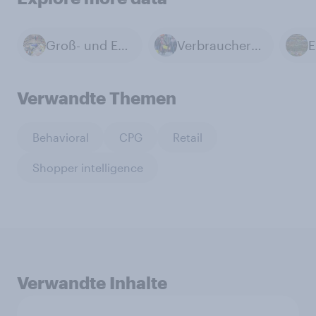
Groß- und Einzelhandel
Verbrauchervertrauen
E
Verwandte Themen
Behavioral
CPG
Retail
Shopper intelligence
Verwandte Inhalte