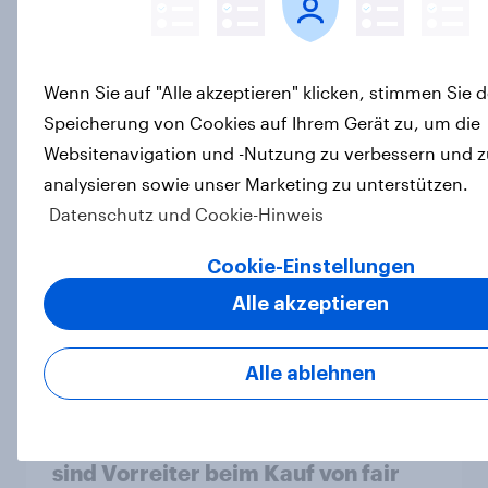
Ein Viertel der Deutschen achtet
auf Fair Trade – fairer Handel darf
Wenn Sie auf "Alle akzeptieren" klicken, stimmen Sie d
für viele mehr kosten
Speicherung von Cookies auf Ihrem Gerät zu, um die
Artikel
Websitenavigation und -Nutzung zu verbessern und z
analysieren sowie unser Marketing zu unterstützen.
Datenschutz und Cookie-Hinweis
World Fair Trade Day: Deutsche
Cookie-Einstellungen
kaufen häufiger faire Bananen,
Alle akzeptieren
aber seltener fairen Kaffee
Artikel
Alle ablehnen
World Fair Trade Day: Österreicher
sind Vorreiter beim Kauf von fair