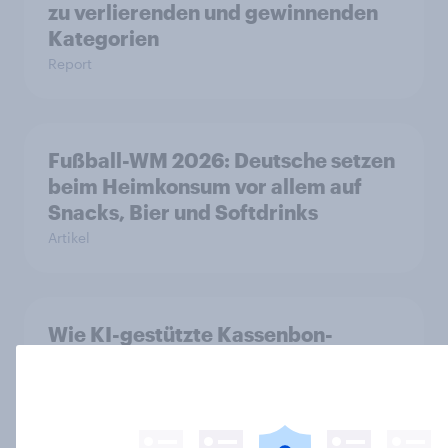
zu verlierenden und gewinnenden
Kategorien
Report
Fußball-WM 2026: Deutsche setzen
beim Heimkonsum vor allem auf
Snacks, Bier und Softdrinks
Artikel
Wie KI-gestützte Kassenbon-
Erfassung Shopper-Insights
optimiert
Artikel