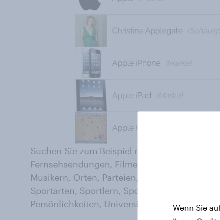
Suchen Sie zum Beispiel nach: Aktivitäten, B
Fernsehsendungen, Filmen, Gerichten, Institu
Musikern, Orten, Parteien, Persönlichkeiten, 
Sportarten, Sportlern, Sportmannschaften, St
Persönlichkeiten, Universitäten, Veranstaltun
Wenn Sie auf