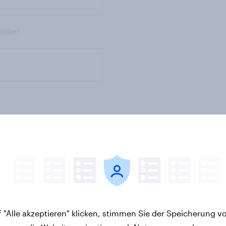
erufsbereichen, Fernsehsendern,
tionen, Interessen, Marken,
Regisseuren, Schauspielern,
udienfächern, Tieren, TV-
gen, Zeitschriften, Zeitungen
 "Alle akzeptieren" klicken, stimmen Sie der Speicherung v