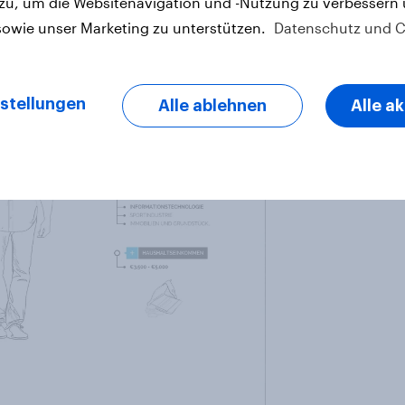
 zu, um die Websitenavigation und -Nutzung zu verbessern
PPE KENNEN
sowie unser Marketing zu unterstützen.
Datenschutz und C
stellungen
Alle ablehnen
Alle a