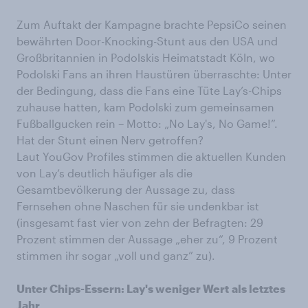
Zum Auftakt der Kampagne brachte PepsiCo seinen
bewährten Door-Knocking-Stunt aus den USA und
Großbritannien in Podolskis Heimatstadt Köln, wo
Podolski Fans an ihren Haustüren überraschte: Unter
der Bedingung, dass die Fans eine Tüte Lay’s-Chips
zuhause hatten, kam Podolski zum gemeinsamen
Fußballgucken rein – Motto: „No Lay's, No Game!”.
Hat der Stunt einen Nerv getroffen?
Laut YouGov Profiles stimmen die aktuellen Kunden
von Lay‘s deutlich häufiger als die
Gesamtbevölkerung der Aussage zu, dass
Fernsehen ohne Naschen für sie undenkbar ist
(insgesamt fast vier von zehn der Befragten: 29
Prozent stimmen der Aussage „eher zu“, 9 Prozent
stimmen ihr sogar „voll und ganz” zu).
Unter Chips-Essern: Lay's weniger Wert
als letztes
Jahr