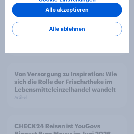
Artikel
Alle akzeptieren
YouGov Deutschland Advertiser des
Alle ablehnen
Monats 2026
Artikel
Von Versorgung zu Inspiration: Wie
sich die Rolle der Frischetheke im
Lebensmitteleinzelhandel wandelt
Artikel
CHECK24 Reisen ist YouGovs
Biggest Buzz Mover im Juni 2026