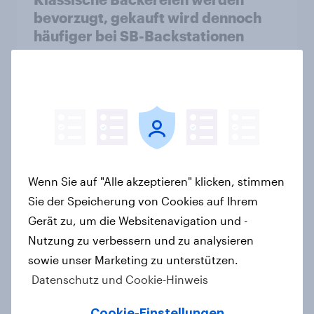
bevorzugt, gekauft wird dennoch
häufiger bei SB-Backstationen
Artikel
Temu ist doppelt so relevant wie
Shein – und hat eine deutlich ältere
Kernzielgruppe
Artikel
Wenn Sie auf "Alle akzeptieren" klicken, stimmen
Sie der Speicherung von Cookies auf Ihrem
Gerät zu, um die Websitenavigation und -
Nutzung zu verbessern und zu analysieren
Neue Zölle für Temu & Co.: Jeder
sowie unser Marketing zu unterstützen.
zweite Käufer würde bei
Preisaufschlägen zurückhaltender
Datenschutz und Cookie-Hinweis
werden
Cookie-Einstellungen