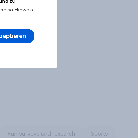
 und zu
ookie-Hinweis
kzeptieren
Run surveys and research
Sports