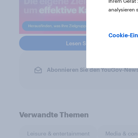
Ihrem Gerät
analysieren 
Cookie-Ein
Lesen Sie mehr über die Ol
Abonnieren Sie den YouGov-News
Verwandte Themen
Leisure & entertainment
Media & con