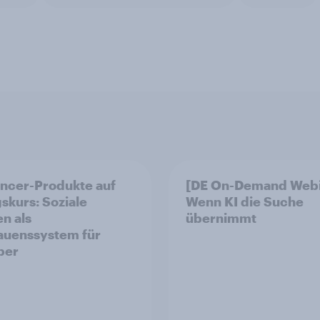
encer-Produkte auf
[DE On-Demand Webi
gskurs: Soziale
Wenn KI die Suche
n als
übernimmt
auenssystem für
per