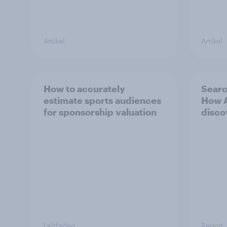
Artikel
Artikel
How to accurately
Searc
estimate sports audiences
How A
for sponsorship valuation
disco
Leitfaden
Report