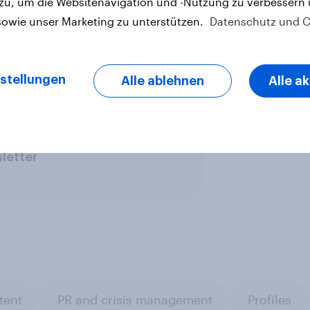
 zu, um die Websitenavigation und -Nutzung zu verbessern
sowie unser Marketing zu unterstützen.
Datenschutz und C
stellungen
Alle ablehnen
Alle a
ympischen Spiele
letter
tent
PR and crisis management
Profiles