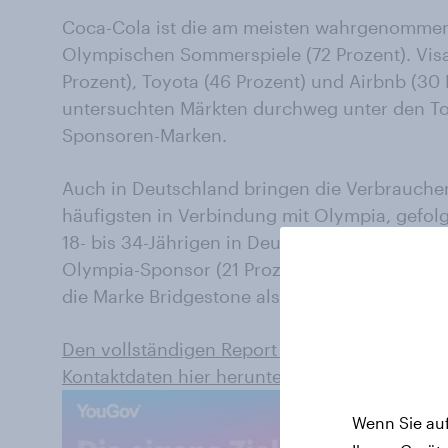
Coca-Cola ist die am meisten wahrgenommen
Olympischen Sommerspiele (72 Prozent). Vis
Prozent), Toyota (46 Prozent) und Airbnb (30 
untersuchten Märkten durchweg unter den 
Sponsoren-Marken.
Auch in Deutschland bringen die Verbrauche
häufigsten in Verbindung mit Olympia, gefolgt
18- bis 34-Jährigen in Deutschland nehmen im
Olympia-Sponsor (21 Prozent) wahr, unter Ve
die Marke Bridgestone als Markensponsor erka
Den vollständigen Report in englischer Spra
Kontaktdaten hier herunterladen
.
Wenn Sie auf