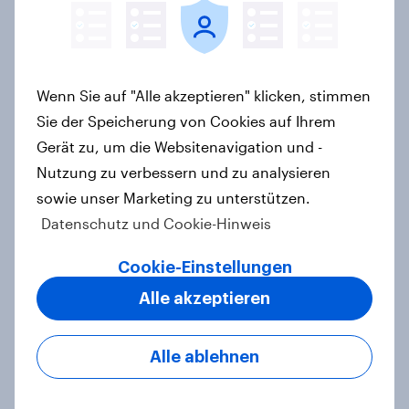
Generationenvergleich: Die Gen Z
dominieren Social Media,
Millennials hören Podcasts, Boomer
schauen TV
Wenn Sie auf "Alle akzeptieren" klicken, stimmen
Artikel
Sie der Speicherung von Cookies auf Ihrem
Gerät zu, um die Websitenavigation und -
Nutzung zu verbessern und zu analysieren
sowie unser Marketing zu unterstützen.
Zuhause Kochen: Zwischen
Datenschutz und Cookie-Hinweis
Lifestyle und Notwendigkeit
Artikel
Cookie-Einstellungen
Alle akzeptieren
„Marken x Pride 2025“ – wie gut
Alle ablehnen
kommt die Solidarisierung von
Unternehmen mit der LGBTQ+-
Community bei Verbrauchern an?