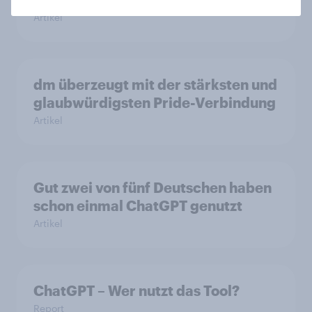
Artikel
dm überzeugt mit der stärksten und
glaubwürdigsten Pride-Verbindung
Artikel
Gut zwei von fünf Deutschen haben
schon einmal ChatGPT genutzt
Artikel
ChatGPT – Wer nutzt das Tool?
Report