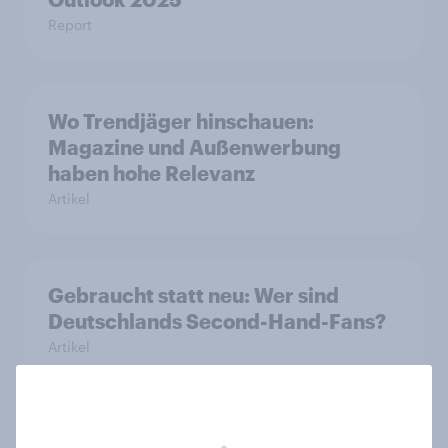
Report
Wo Trendjäger hinschauen:
Magazine und Außenwerbung
haben hohe Relevanz
Artikel
Gebraucht statt neu: Wer sind
Deutschlands Second-Hand-Fans?
Artikel
Mediennutzung im