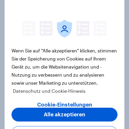
Wocheneinkauf
Artikel
Einkaufslisten – Beliebt bei Frauen
und Älteren
Wenn Sie auf "Alle akzeptieren" klicken, stimmen
Artikel
Sie der Speicherung von Cookies auf Ihrem
Gerät zu, um die Websitenavigation und -
Nutzung zu verbessern und zu analysieren
sowie unser Marketing zu unterstützen.
Zwei von fünf Deutschen wollen
Datenschutz und Cookie-Hinweis
dieses Jahr an Black Friday / Cyber
Monday shoppen
Cookie-Einstellungen
Artikel
Alle akzeptieren