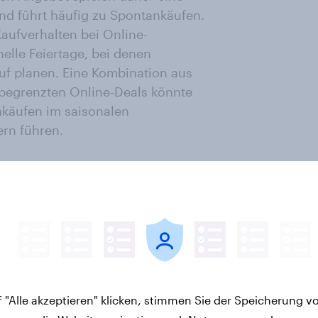
nd führt häufig zu Spontankäufen.
aufverhalten bei Online-
elle Feiertage, bei denen
uf planen. Eine Kombination aus
h begrenzten Online-Deals könnte
käufen im saisonalen
rn führen.
 traditionellen Feiertage wird zwar
die zunehmende Digitalisierung,
jüngeren Generationen, bietet
-Shopping-Events in saisonales
 "Alle akzeptieren" klicken, stimmen Sie der Speicherung v
Shoppinganlässen auch abseits