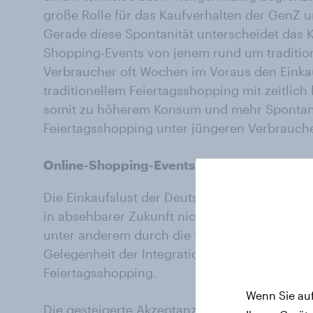
große Rolle für das Kaufverhalten der GenZ u
Gerade diese Spontanität unterscheidet das K
Shopping-Events von jenem rund um tradition
Verbraucher oft Wochen im Voraus den Einka
traditionellem Feiertagsshopping mit zeitlic
somit zu höherem Konsum und mehr Spontan
Feiertagsshopping unter jüngeren Verbrauche
Online-Shopping-Events als Blaupause
Die Einkaufslust der Deutschen anlässlich der
in absehbarer Zukunft nicht abnehmen, doch 
unter anderem durch die treibende Kraft der 
Gelegenheit der Integration von mehr Online
Feiertagsshopping.
Wenn Sie auf
Die gesteigerte Akzeptanz und Nutzung von 