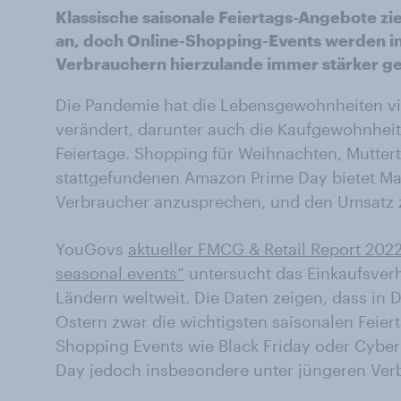
Klassische saisonale Feiertags-Angebote zi
an, doch Online-Shopping-Events werden i
Verbrauchern hierzulande immer stärker ge
Die Pandemie hat die Lebensgewohnheiten vi
verändert, darunter auch die Kaufgewohnheite
Feiertage. Shopping für Weihnachten, Mutte
stattgefundenen Amazon Prime Day bietet Mar
Verbraucher anzusprechen, und den Umsatz z
YouGovs
aktueller FMCG & Retail Report 2022
seasonal events“
untersucht das Einkaufsverh
Ländern weltweit. Die Daten zeigen, dass in
Ostern zwar die wichtigsten saisonalen Feie
Shopping Events wie Black Friday oder Cyb
Day jedoch insbesondere unter jüngeren Ver