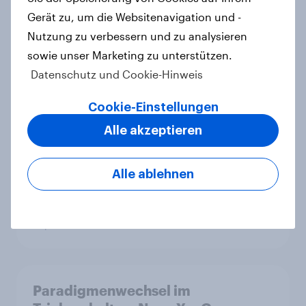
Artikel
Gerät zu, um die Websitenavigation und -
Nutzung zu verbessern und zu analysieren
sowie unser Marketing zu unterstützen.
Flying high: Germany airline
Datenschutz und Cookie-Hinweis
rankings 2026
Report
Cookie-Einstellungen
Alle akzeptieren
Zu gute Werbung? Wie Deutsche im
Alle ablehnen
Jahr 2026 personalisierte Werbung
wahrnehmen
Report
Paradigmenwechsel im