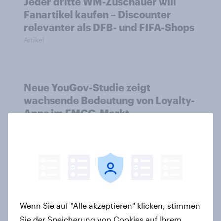
Jeder dritte WM-Zuschauer will
Fanartikel kaufen – Discounter
relevanter als DFB- und FIFA-Shops
Artikel
Neue YouGov-Studie zeigt
wachsende Bedeutung von Loyalty-
Apps im FMCG-Markt
Artikel
Eistee in Österreich: Stabile
Nachfrage und neue
Wachstumsimpulse in zentralen
Wenn Sie auf "Alle akzeptieren" klicken, stimmen
Zielgruppen
Sie der Speicherung von Cookies auf Ihrem