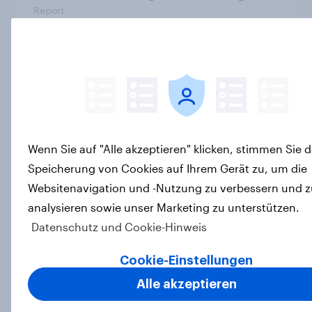
Report
"High Protein" ist vom Fitness- zum
Massenmarkt geworden
Artikel
Wenn Sie auf "Alle akzeptieren" klicken, stimmen Sie d
Speicherung von Cookies auf Ihrem Gerät zu, um die
Jeder dritte WM-Zuschauer will
Websitenavigation und -Nutzung zu verbessern und z
Fanartikel kaufen – Discounter
analysieren sowie unser Marketing zu unterstützen.
relevanter als DFB- und FIFA-Shops
Datenschutz und Cookie-Hinweis
Artikel
Cookie-Einstellungen
Alle akzeptieren
Kick-Off 2026: Die Schweiz im WM-