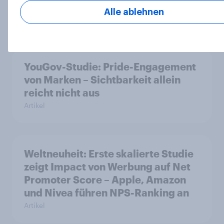
Fieber?​
Alle ablehnen
Report
YouGov-Studie: Pride-Engagement
von Marken – Sichtbarkeit allein
reicht nicht aus
Artikel
Weltneuheit: Erste skalierte Studie
zeigt Impact von Werbung auf Net
Promoter Score – Apple, Amazon
und Nivea führen NPS-Ranking an
Artikel