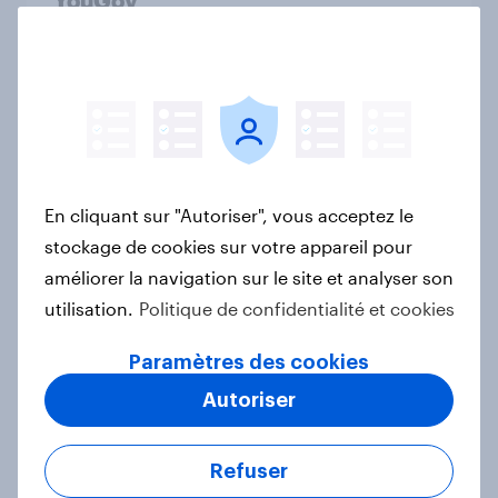
YouGov
Étude de Cas
Le Live Shopping en France : encore
discret mais ultra-performant
Rapport
En cliquant sur "Autoriser", vous acceptez le
stockage de cookies sur votre appareil pour
améliorer la navigation sur le site et analyser son
[CH On-Demand Webinaire]
utilisation.
Politique de confidentialité et cookies
Commune-Check et StratPop – Des
stratégies basées sur les données
Paramètres des cookies
pour les communes
Autoriser
Article
Refuser