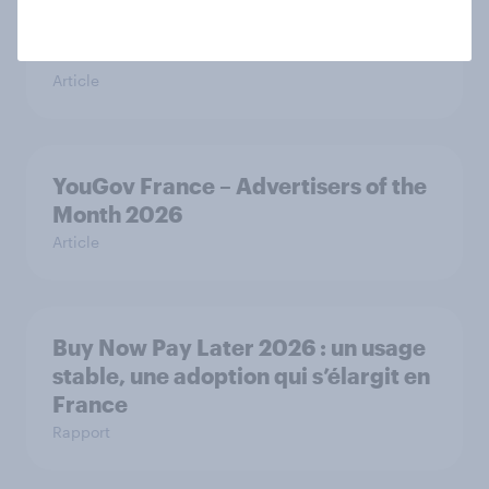
Biggest Brand Movers – France –
Mars 2026
Article
YouGov France – Advertisers of the
Month 2026
Article
Buy Now Pay Later 2026 : un usage
stable, une adoption qui s’élargit en
France
Rapport