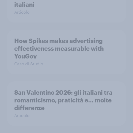
italiani
Articolo
How Spikes makes advertising
effectiveness measurable with
YouGov
Caso di Studio
San Valentino 2026: gli italiani tra
romanticismo, praticità e… molte
differenze
Articolo