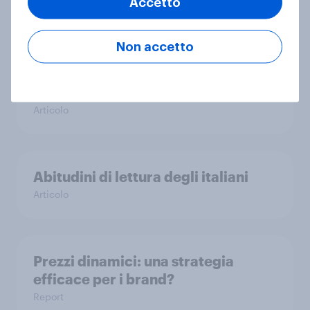
Accetto
Articolo
Non accetto
Yellow Day: cosa rende felici gli
italiani secondo YouGov
Articolo
Abitudini di lettura degli italiani
Articolo
Prezzi dinamici: una strategia
efficace per i brand?
Report