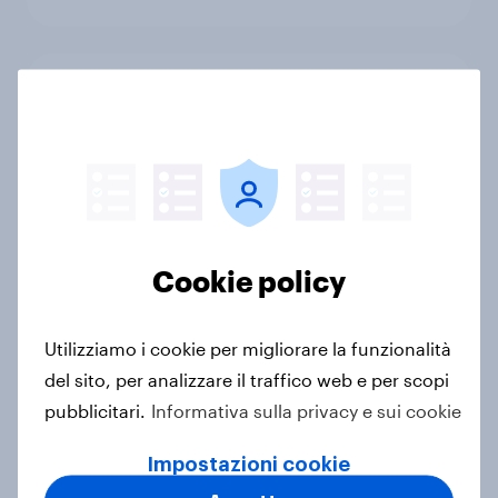
Il tè e le tisane conquistano l’Italia:
abitudini, preferenze e trend 2026
Report
Loner Consumer: nuovi
Cookie policy
comportamenti d’acquisto tra
solitudine, autonomia e benessere
Articolo
Utilizziamo i cookie per migliorare la funzionalità
del sito, per analizzare il traffico web e per scopi
pubblicitari.
Informativa sulla privacy e sui cookie
Meno famiglie prevedono di fare
Impostazioni cookie
acquisti per il rientro a scuola