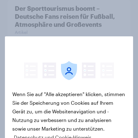
Der Sporttourismus boomt –
Deutsche Fans reisen für Fußball,
Atmosphäre und Großevents
Artikel
Internationaler Vergleich: Deutsche
Sportfans reisen
unterdurchschnittlich häufig zu
Sport-Veranstaltungen
Wenn Sie auf "Alle akzeptieren" klicken, stimmen
Artikel
Sie der Speicherung von Cookies auf Ihrem
Gerät zu, um die Websitenavigation und -
Nutzung zu verbessern und zu analysieren
45 Prozent der Deutschen reisen
sowie unser Marketing zu unterstützen.
mindestens einmal pro Jahr als
Datenschutz und Cookie-Hinweis