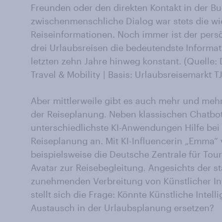
Freunden oder den direkten Kontakt in der Bu
zwischenmenschliche Dialog war stets die wic
Reiseinformationen. Noch immer ist der pers
drei Urlaubsreisen die bedeutendste Informat
letzten zehn Jahre hinweg konstant. (Quelle:
Travel & Mobility | Basis: Urlaubsreisemarkt 
Aber mittlerweile gibt es auch mehr und meh
der Reiseplanung. Neben klassischen Chatbots
unterschiedlichste KI-Anwendungen Hilfe bei
Reiseplanung an. Mit KI-Influencerin „Emma“ 
beispielsweise die Deutsche Zentrale für Tou
Avatar zur Reisebegleitung. Angesichts der 
zunehmenden Verbreitung von Künstlicher Inte
stellt sich die Frage: Könnte Künstliche Intel
Austausch in der Urlaubsplanung ersetzen?