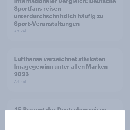
Internationaler Vergleich: Deutsche
Sportfans reisen
unterdurchschnittlich häufig zu
Sport-Veranstaltungen
Artikel
Lufthansa verzeichnet stärksten
Imagegewinn unter allen Marken
2025
Artikel
45 Prozent der Deutschen reisen
mindestens einmal pro Jahr als
Touristen ins Ausland – mit leichtem