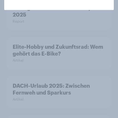
Next-gen car brands Germany
2025
Report
Elite-Hobby und Zukunftsrad: Wem
gehört das E-Bike?
Artikel
DACH-Urlaub 2025: Zwischen
Fernweh und Sparkurs
Artikel