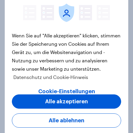
Rückgang zum Vorjahr
Artikel
Wenn Sie auf "Alle akzeptieren" klicken, stimmen
Globetrotter guide: German
Sie der Speicherung von Cookies auf Ihrem
international traveler outlook 2026
Gerät zu, um die Websitenavigation und -
Report
Nutzung zu verbessern und zu analysieren
sowie unser Marketing zu unterstützen.
Datenschutz und Cookie-Hinweis
Neue Automarken im Fokus
technologie-affiner und preis-
Cookie-Einstellungen
leistungs-orientierter deutscher
Alle akzeptieren
Autokäufer
Artikel
Alle ablehnen