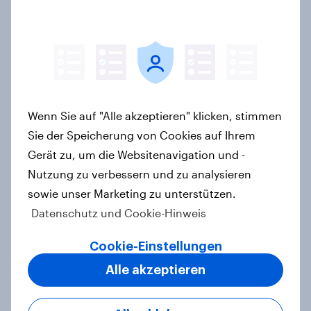
Vertrauenssystem für Shopper
Artikel
Neue YouGov-Studie zum
Bierkonsum in Deutschland – Jeder
Wenn Sie auf "Alle akzeptieren" klicken, stimmen
Vierte trinkt wöchentlich
Sie der Speicherung von Cookies auf Ihrem
alkoholhaltiges Bier, Alkoholfreies
Gerät zu, um die Websitenavigation und -
Bier wächst um über 23 Prozent
Nutzung zu verbessern und zu analysieren
Artikel
sowie unser Marketing zu unterstützen.
Datenschutz und Cookie-Hinweis
Pride: Werteorientierte
Cookie-Einstellungen
Verbraucher erwarten von Marken
Alle akzeptieren
mehr als Symbolik
Artikel