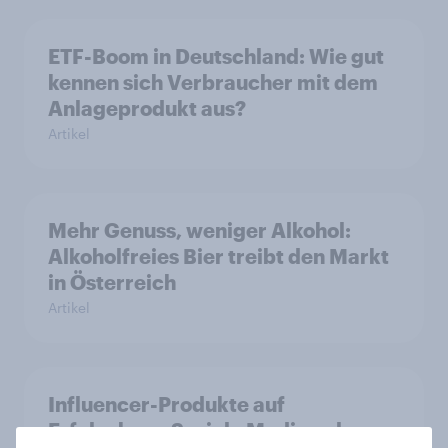
ETF-Boom in Deutschland: Wie gut
kennen sich Verbraucher mit dem
Anlageprodukt aus?
Artikel
Mehr Genuss, weniger Alkohol:
Alkoholfreies Bier treibt den Markt
in Österreich
Artikel
Influencer-Produkte auf
Erfolgskurs: Soziale Medien als