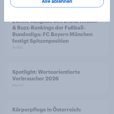
Alle ablehnen
Zweite Ausgabe des Brand Health-
& Buzz-Rankings der Fußball-
Bundesliga: FC Bayern München
festigt Spitzenposition
Artikel
Spotlight: Werteorientierte
Verbraucher 2026
Report
Körperpflege in Österreich: