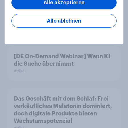
Alle akzeptieren
unterscheidet: Unterbewusste
Markenassoziationen und wie sie
Kaufentscheidungen beeinflussen
Alle ablehnen
Artikel
[DE On-Demand Webinar] Wenn KI
die Suche übernimmt
Artikel
Das Geschäft mit dem Schlaf: Frei
verkäufliches Melatonin dominiert,
doch digitale Produkte bieten
Wachstumspotenzial
Artikel