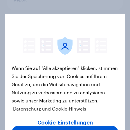
Körperpflege in Österreich:
Weniger Käufer, aber höhere
Ausgaben und intensivere Nutzung
Artikel
Wenn Sie auf "Alle akzeptieren" klicken, stimmen
Sie der Speicherung von Cookies auf Ihrem
Wie fühlt sich Eis an? Warum gute
Gerät zu, um die Websitenavigation und -
Gefühle über den Markenerfolg
Nutzung zu verbessern und zu analysieren
entscheiden
sowie unser Marketing zu unterstützen.
Artikel
Datenschutz und Cookie-Hinweis
Cookie-Einstellungen
Was Ben & Jerry's von Magnum