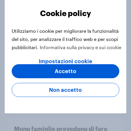
Articolo
Cookie policy
Utilizziamo i cookie per migliorare la funzionalità
Il tè e le tisane conquistano l’Italia:
del sito, per analizzare il traffico web e per scopi
abitudini, preferenze e trend 2026
pubblicitari.
Informativa sulla privacy e sui cookie
Report
Impostazioni cookie
Accetto
Loner Consumer: nuovi
comportamenti d’acquisto tra
Non accetto
solitudine, autonomia e benessere
Articolo
Meno famiglie prevedono di fare