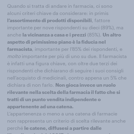
Quando si tratta di andare in farmacia, ci sono
alcuni criteri chiave da considerare: in primis
l’assortimento di prodotti disponibili
, fattore
importante per nove rispondenti su dieci (89%), ma
anche
la vicinanza a casa e i prezzi
(85%).
Un altro
aspetto di primissimo piano è la fiducia nel
farmacista
, importante per l’85% dei rispondenti, e
molto
importante per più di uno su due. Il farmacista
è infatti una figura chiave, con oltre due terzi dei
rispondenti che dichiarano di seguire i suoi consigli
nell’acquisto di medicinali, contro appena un 5% che
dichiara di non farlo.
Non gioca invece un ruolo
rilevante nella scelta della farmacia il fatto che si
tratti di un punto vendita indipendente o
appartenente ad una catena.
L’appartenenza o meno a una catena di farmacie
non rappresenta un criterio di scelta rilevante anche
perché
le catene, diffusesi a partire dalle