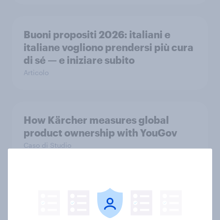
Buoni propositi 2026: italiani e
italiane vogliono prendersi più cura
di sé — e iniziare subito
Articolo
How Kärcher measures global
product ownership with YouGov
Caso di Studio
Il vantaggio del digitale: come
vegetariani e vegani scelgono i
ristoranti