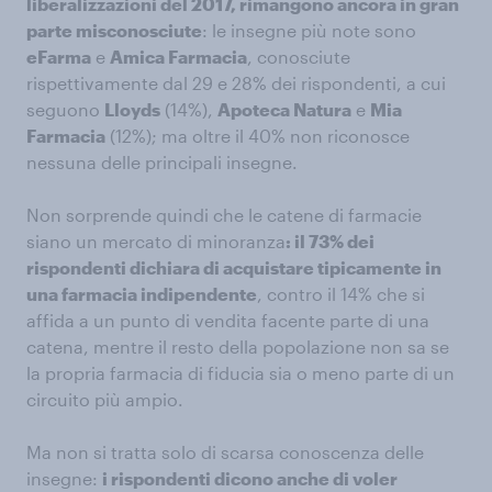
liberalizzazioni del 2017, rimangono ancora in gran
parte misconosciute
: le insegne più note sono
eFarma
e
Amica Farmacia
, conosciute
rispettivamente dal 29 e 28% dei rispondenti, a cui
seguono
Lloyds
(14%),
Apoteca Natura
e
Mia
Farmacia
(12%); ma oltre il 40% non riconosce
nessuna delle principali insegne.
Non sorprende quindi che le catene di farmacie
siano un mercato di minoranza
: il 73% dei
rispondenti dichiara di acquistare tipicamente in
una farmacia indipendente
, contro il 14% che si
affida a un punto di vendita facente parte di una
catena, mentre il resto della popolazione non sa se
la propria farmacia di fiducia sia o meno parte di un
circuito più ampio.
Ma non si tratta solo di scarsa conoscenza delle
insegne:
i rispondenti dicono anche di voler