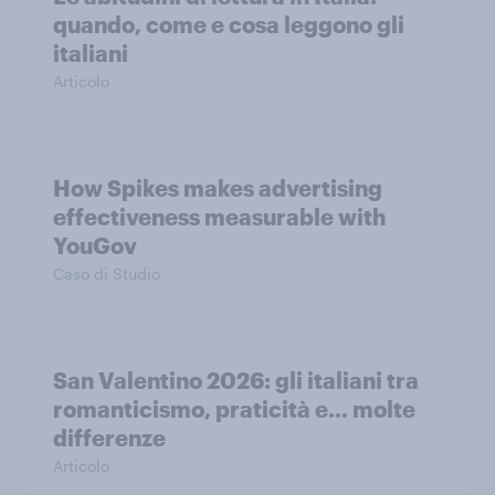
quando, come e cosa leggono gli
italiani
Articolo
How Spikes makes advertising
effectiveness measurable with
YouGov
Caso di Studio
San Valentino 2026: gli italiani tra
romanticismo, praticità e… molte
differenze
Articolo