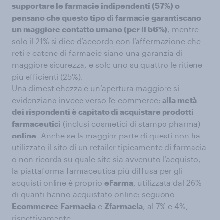
supportare le farmacie indipendenti (57%) o
pensano che questo tipo di farmacie garantiscano
un maggiore contatto umano (per il 56%)
, mentre
solo il 21% si dice d’accordo con l’affermazione che
reti e catene di farmacie siano una garanzia di
maggiore sicurezza, e solo uno su quattro le ritiene
più efficienti (25%).
Una dimestichezza e un’apertura maggiore si
evidenziano invece verso l’e-commerce:
alla metà
dei rispondenti è capitato di acquistare prodotti
farmaceutici
(inclusi cosmetici di stampo pharma)
online
. Anche se la maggior parte di questi non ha
utilizzato il sito di un retailer tipicamente di farmacia
o non ricorda su quale sito sia avvenuto l’acquisto,
la piattaforma farmaceutica più diffusa per gli
acquisti online è proprio
eFarma
, utilizzata dal 26%
di quanti hanno acquistato online; seguono
Ecommerce
Farmacia
e
Zfarmacia
, al 7% e 4%,
rispettivamente.