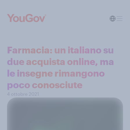
Farmacia: un italiano su
due acquista online, ma
le insegne rimangono
poco conosciute
4 ottobre 2021