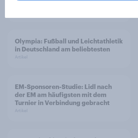
Nachhaltigkeit beim Wintersport
Artikel
Olympia: Fußball und Leichtathletik
in Deutschland am beliebtesten
Artikel
EM-Sponsoren-Studie: Lidl nach
der EM am häufigsten mit dem
Turnier in Verbindung gebracht
Artikel