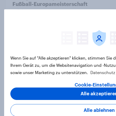
Fußball-Europameisterschaft
Artikel
YouGov Sport Global Buzz Rankings
2025
Report
Wenn Sie auf "Alle akzeptieren" klicken, stimmen Sie
Ihrem Gerät zu, um die Websitenavigation und -Nutzu
sowie unser Marketing zu unterstützen.
Datenschutz 
KitKat & Formel 1 – eine
Spitzenkombination?
Cookie-Einstellu
Artikel
Alle akzeptiere
Alle ablehnen
Mehrheit der Schweizer ist für mehr