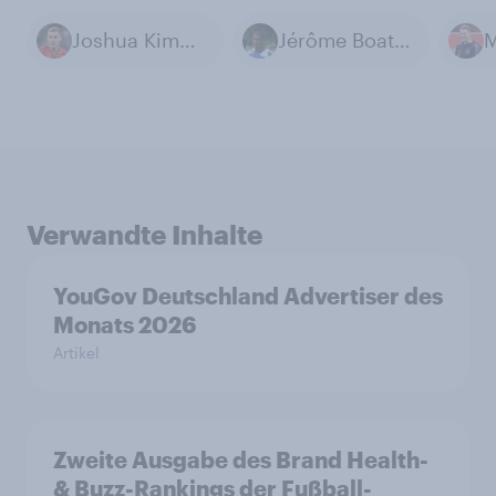
Joshua Kimmich
Jérôme Boateng
M
Verwandte Inhalte
YouGov Deutschland Advertiser des
Monats 2026
Artikel
Zweite Ausgabe des Brand Health-
& Buzz-Rankings der Fußball-