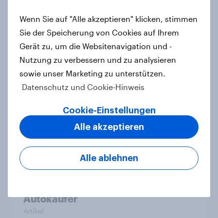
gewinnen stark an Relevanz
Artikel
Wenn Sie auf "Alle akzeptieren" klicken, stimmen
Sie der Speicherung von Cookies auf Ihrem
Gerät zu, um die Websitenavigation und -
Nutzung zu verbessern und zu analysieren
Neun von zehn Deutschen nutzen
sowie unser Marketing zu unterstützen.
mindestens einen Meta-Dienst –
Datenschutz und Cookie-Hinweis
Vorteil für Meta im Wettbewerb um
KI
Cookie-Einstellungen
Artikel
Alle akzeptieren
Alle ablehnen
Neue Automarken im Fokus
technologie-affiner und preis-
leistungs-orientierter deutscher
Autokäufer
Artikel