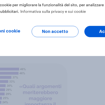
 cookie per migliorare la funzionalità del sito, per analizzare 
ubblicitari.
Informativa sulla privacy e sui cookie
ani vorrebbero dare più rilevanza?
a dare al tema, pur già dibattuto,
re
e
conciliazione lavoro-famiglia
o di giovani e studenti. Fra i temi
ni cookie
Non accetto
Ac
ccano
rischi e benefici del lavoro
a e occupazione
(per il 25%); più
al 17%, cifra che però raggiunge il