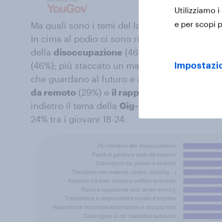
Utilizziamo i
e per scopi p
Ma quali sono i temi del lavoro a cui gli itali
In cima al podio ci sono rilevanza maggiore d
della
disoccupazione
(46%), e
parità di gene
(46%); più staccato un maggiore coinvolgiment
Impostazio
che guardano al futuro e alla tecnologia spi
da remoto
(29%) e
il rapporto tra tecnologi
indietro il tema della
Gig-Economy
, citata d
24% tra i giovani 18-24.