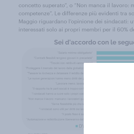
concetto superato”, o “Non manca il lavoro: m
competenze”. Le differenze più evidenti tra sos
Maggio riguardano l’opinione dei sindacati: ut
interessati solo ai propri membri per il 60% d