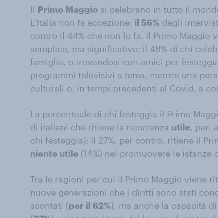
Il
Primo Maggio
si celebrano in tutto il mond
L’Italia non fa eccezione:
il 56%
degli intervis
contro il 44% che non lo fa. Il Primo Maggio 
semplice, ma significativo: il 48% di chi celeb
famiglia, o trovandosi con amici per festeggi
programmi televisivi a tema, mentre una pers
culturali o, in tempi precedenti al Covid, a co
La percentuale di chi festeggia il Primo Magg
di italiani che ritiene la ricorrenza
utile
, pari 
chi festeggia); il 27%, per contro, ritiene il P
niente utile
(14%) nel promuovere le istanze 
Tra le ragioni per cui il Primo Maggio viene rit
nuove generazioni che i diritti sono stati con
scontati (
per il 62%
), ma anche la capacità di 