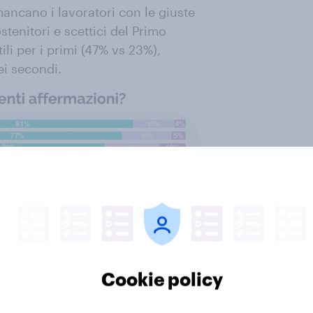
ancano i lavoratori con le giuste
tenitori e scettici del Primo
ili per i primi (47% vs 23%),
ei secondi.
Cookie policy