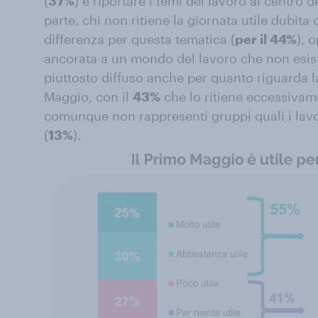
(
37%
) e riportare i temi del lavoro al centro d
parte, chi non ritiene la giornata utile dubita
differenza per questa tematica (
per il 44%
), 
ancorata a un mondo del lavoro che non esist
piuttosto diffuso anche per quanto riguarda l
Maggio, con il
43%
che lo ritiene eccessivame
comunque non rappresenti gruppi quali i lavo
(
13%
).