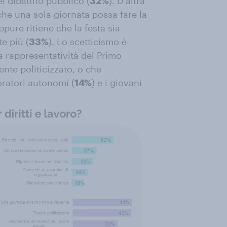
el dibattito pubblico (
32%
). D’altra
 che una sola giornata possa fare la
oppure ritiene che la festa sia
e più (
33%
). Lo scetticismo è
a rappresentatività del Primo
nte politicizzato, o che
ratori autonomi (
14%
) e i giovani