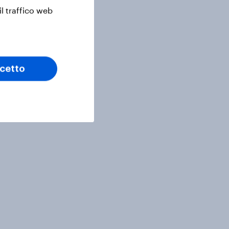
il traffico web
cetto