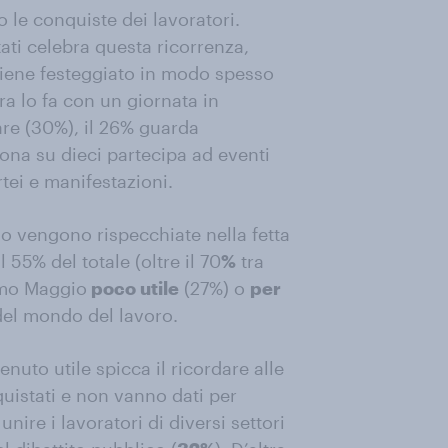
o le conquiste dei lavoratori.
tati celebra questa ricorrenza,
viene festeggiato in modo spesso
ra lo fa con un giornata in
are (30%), il 26% guarda
ona su dieci partecipa ad eventi
rtei e manifestazioni.
io vengono rispecchiate nella fetta
al 55% del totale (oltre il 70
%
tra
rimo Maggio
poco utile
(27%) o
per
del mondo del lavoro.
enuto utile spicca il ricordare alle
quistati e non vanno dati per
unire i lavoratori di diversi settori