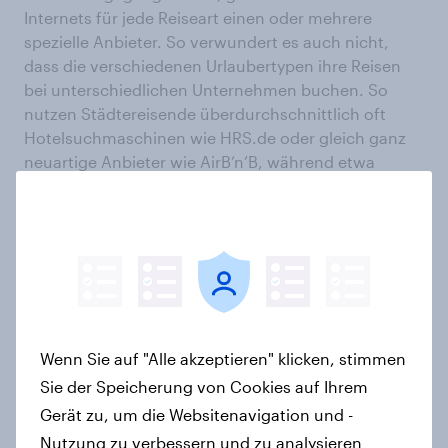
Internets für jede Reiseart einen oder mehrere
spezielle Anbieter. So verwundert es auch nicht,
dass die verschiedenen Urlaubertypen ihre Reisen
bei unterschiedlichen Unternehmen buchen. So
nutzen Städtereisende überdurchschnittlich oft
Hotelsuchmaschinen wie HRS.de oder gleich ganz
neuartige Anbieter wie AirB’n’B, während etwa
Badeurlauber Pauschalanbieter wie Thomas Cook
oder Internetseiten wie Ab in den Urlaub nutzen.
Die mit
YouGov Profiles
analysierten Daten stammen
aus einem wöchentlich aktualisierten,
bevölkerungsrepräsentativ gewichteten Datensatz
aus den letzten 12 Monaten (Stand: 26.06.2016). Für
diese Analyse wurden 16885 Personen untersucht,
Wenn Sie auf "Alle akzeptieren" klicken, stimmen
die angegeben haben, was sie in ihrem letzten
Sie der Speicherung von Cookies auf Ihrem
Urlaub gemacht haben. Deren Angaben wurden im
Gerät zu, um die Websitenavigation und -
Anschluss mit den Daten der Gesamtbevölkerung
Nutzung zu verbessern und zu analysieren