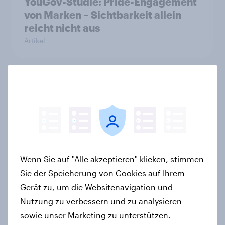
YouGov-Studie: Pride-Engagement
von Marken – Sichtbarkeit allein
reicht nicht aus
Artikel
Weltneuheit: Erste skalierte Studie
zeigt Impact von Werbung auf Net
Promoter Score – Apple, Amazon
und Nivea führen NPS-Ranking an
Artikel
Wenn Sie auf "Alle akzeptieren" klicken, stimmen
Sie der Speicherung von Cookies auf Ihrem
Gerät zu, um die Websitenavigation und -
Finanz-Talk: Mit wem sprechen die
Nutzung zu verbessern und zu analysieren
Deutschen eigentlich über Geld?
sowie unser Marketing zu unterstützen.
Artikel