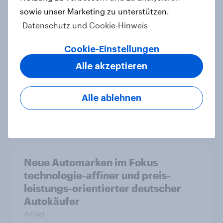
Dialogfunktion für
sowie unser Marketing zu unterstützen.
Zielgruppenanalysen
Datenschutz und Cookie-Hinweis
Artikel
Cookie-Einstellungen
Alle akzeptieren
Zwischen Schulden und Sparkurs:
Finanzielle Sicherheit scheint für
Alle ablehnen
viele unerreichbar
Artikel
Neue Automarken im Fokus
technologie-affiner und preis-
leistungs-orientierter deutscher
Autokäufer
Artikel