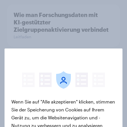
Wie man Forschungsdaten mit
KI‑gestützter
Zielgruppenaktivierung verbindet
Leitfaden
Lufthansa verzeichnet stärksten
Imagegewinn unter allen Marken
2025
Artikel
Wenn Sie auf "Alle akzeptieren" klicken, stimmen
Sie der Speicherung von Cookies auf Ihrem
Neu bei YouGov: Der YouGov
Gerät zu, um die Websitenavigation und -
Profiles AI Agent mit KI-basierter
Nutzung zu verbessern und zu analysieren