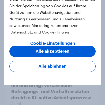
Report
Sie der Speicherung von Cookies auf Ihrem
Gerät zu, um die Websitenavigation und -
Nutzung zu verbessern und zu analysieren
sowie unser Marketing zu unterstützen.
Steigende Benzinpreise verändern
das Mobilitätsverhalten – Deutsche
Datenschutz und Cookie-Hinweis
steigen bei längeren Strecken vom
Cookie-Einstellungen
Auto auf öffentliche Verkehrsmittel
um
Alle akzeptieren
Artikel
Alle ablehnen
YouGov führt MCP-Unterstützung
ein und bringt verlässliche
Befragungs- und Verhaltensdaten
direkt in KI-native Arbeitsprozesse
Artikel