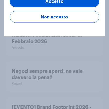
Accetto
acquirenti e del mercato
Articolo
Non accetto
Rummo: Food Brand Mover di
Febbraio 2026
Articolo
Negozi sempre aperti: ne vale
davvero la pena?
Report
[EVENTO] Brand Footprint 2026 -