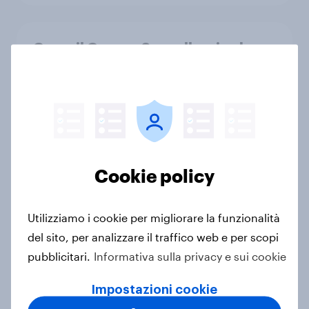
Come il Gruppo Sanpellegrino ha
potenziato la crescita di categoria
Caso di Studio
La Mood Economy: che cosa
significa la felicità per i consumi
Cookie policy
quotidiani
Articolo
Utilizziamo i cookie per migliorare la funzionalità
del sito, per analizzare il traffico web e per scopi
pubblicitari.
Informativa sulla privacy e sui cookie
YouGov e Circana lanciano
Complete Market, offrendo una
Impostazioni cookie
visione unificata dei dati degli