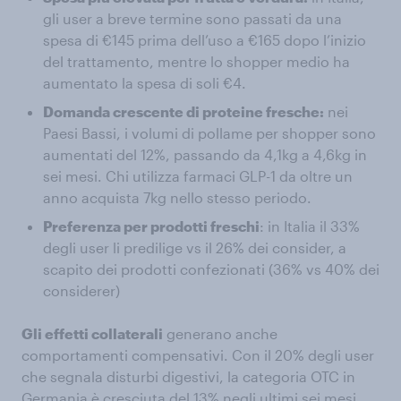
gli user a breve termine sono passati da una
spesa di €145 prima dell’uso a €165 dopo l’inizio
del trattamento, mentre lo shopper medio ha
aumentato la spesa di soli €4.
Domanda crescente di proteine fresche:
nei
Paesi Bassi, i volumi di pollame per shopper sono
aumentati del 12%, passando da 4,1kg a 4,6kg in
sei mesi. Chi utilizza farmaci GLP-1 da oltre un
anno acquista 7kg nello stesso periodo.
Preferenza per prodotti freschi
: in Italia il 33%
degli user li predilige vs il 26% dei consider, a
scapito dei prodotti confezionati (36% vs 40% dei
considerer)
Gli effetti collaterali
generano anche
comportamenti compensativi. Con il 20% degli user
che segnala disturbi digestivi, la categoria OTC in
Germania è cresciuta del 13% negli ultimi sei mesi.