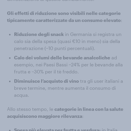
Gli effetti di riduzione sono visibili nelle categorie
tipicamente caratterizzate da un consumo elevato
:
Riduzione degli snack
in Germania si registra un
calo sia della spesa (quasi €10 in meno) sia della
penetrazione (−10 punti percentuali).
Calo dei volumi delle bevande analcoliche
ad
esempio, nei Paesi Bassi −24% per le bevande alla
frutta e −30% per il tè freddo.
Diminuisce l’acquisto di vino
tra gli user italiani a
breve termine, mentre aumenta il consumo di
acqua.
Allo stesso tempo, le
categorie in linea con la salute
acquisiscono maggiore rilevanza
:
Spesa più elevata per frutta e verdura:
in Italia,