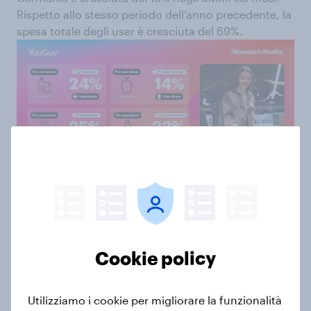
Rispetto allo stesso periodo dell’anno precedente, la
spesa totale degli user è cresciuta del 69%.
Un consumatore più selettivo e
guidato dalla funzionalità
Con la contrazione delle occasioni di consumo, ogni
scelta acquisisce maggiore rilevanza. I consumatori
Cookie policy
valutano sempre più i prodotti non solo in base al
gusto o al prezzo, ma anche al loro valore
Utilizziamo i cookie per migliorare la funzionalità
nutrizionale e funzionale.