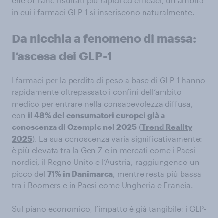
che offrano risultati più rapidi ed efficaci, un ambito
in cui i farmaci GLP-1 si inseriscono naturalmente.
Da nicchia a fenomeno di massa:
l’ascesa dei GLP-1
I farmaci per la perdita di peso a base di GLP-1 hanno
rapidamente oltrepassato i confini dell’ambito
medico per entrare nella consapevolezza diffusa,
con
il 48% dei consumatori europei già a
conoscenza di Ozempic nel 2025
(
Trend Reality
2025
). La sua conoscenza varia significativamente:
è più elevata tra la Gen Z e in mercati come i Paesi
nordici, il Regno Unito e l’Austria, raggiungendo un
picco del
71% in Danimarca
, mentre resta più bassa
tra i Boomers e in Paesi come Ungheria e Francia.
Sul piano economico, l’impatto è già tangibile: i GLP-