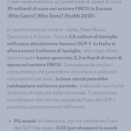
1 user rappresentano un potenziale di spesa di circa
70 miliardi di euro nel settore FMCG in Europa
(
Who
Cares?
Who
Does?
Health 2025
).
In quattro mercati chiave – Italia, Paesi Bassi,
Germania e Polonia – fino a
3,6 milioni di famiglie
utilizzano attualmente farmaci GLP-1
.
In Italia
si
sfiora ormai 1 milione di famiglie
, che negli ultimi
due trimestri
hanno generato 2,3 miliardi di euro di
spesa nel settore FMCG
. Considerando anche i
consumatori che prevedono di iniziare a utilizzarli
nei prossimi sei mesi,
la base utenti potrebbe
raddoppiare nel breve periodo
, indicando una forte
dinamica di crescita della domanda. È importante
sottolineare che chi sta valutando l’uso dei GLP-1
presenta comportamenti differenti:
Più snack:
in Germania, chi sta valutando l’uso
dei GLP-1 ha speso
€23
(per shopper) in snack