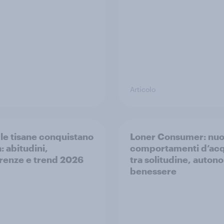
Articolo
e le tisane conquistano
Loner Consumer: nuo
ia: abitudini,
comportamenti d’acq
renze e trend 2026
tra solitudine, auton
benessere