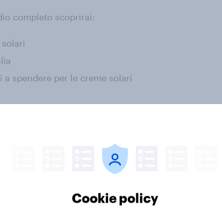
dio completo scoprirai:
 solari
lia
i a spendere per le creme solari
o il form:
dei principali sondaggi del mese. Il
i vita, uso e percezione dei brand e
posta.
Cookie policy