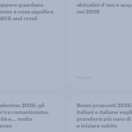
hoppers guardano
abitudini d’uso e acq
iente e cosa significa
nel 2026
MCG and retail
Articolo
alentino 2026: gli
Buoni propositi 2026
ni tra romanticismo,
italiani e italiane vog
cità e… molte
prendersi più cura di
renze
e iniziare subito