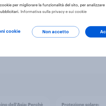
 cookie per migliorare la funzionalità del sito, per analizzare 
ubblicitari.
Informativa sulla privacy e sui cookie
ni cookie
Non accetto
Ac
& entertainment
Retail
Surveys: Serviced
cino dell’Asia: Perchè
Protezione solare: