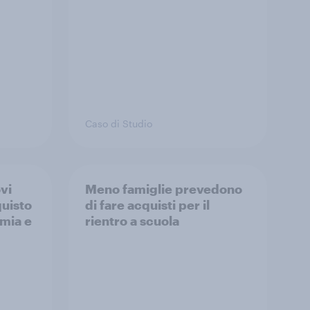
Caso di Studio
vi
Meno famiglie prevedono
uisto
di fare acquisti per il
omia e
rientro a scuola