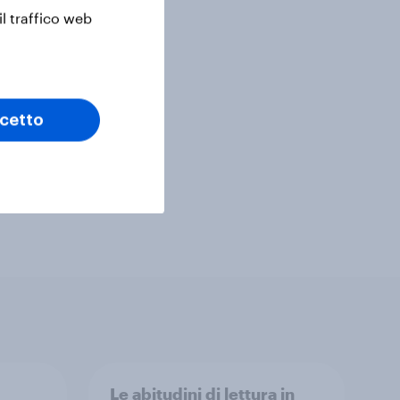
il traffico web
cetto
Le abitudini di lettura in