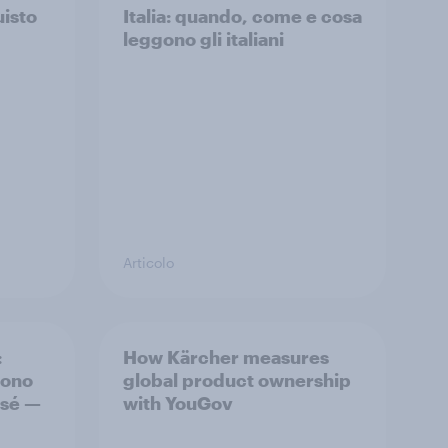
uisto
Italia: quando, come e cosa
leggono gli italiani
Articolo
:
How Kärcher measures
liono
global product ownership
 sé —
with YouGov