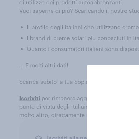
di utilizzo dei prodotti autoabbronzanti.
Vuoi saperne di più? Scaricando il nostro stu
Il profilo degli italiani che utilizzano creme
I brand di creme solari più conosciuti in Ita
Quanto i consumatori italiani sono dispost
... E molti altri dati!
Scarica subito la tua copia gratuita compiland
Iscriviti
per rimanere aggiornato sui risultati 
punto di vista degli italiani, consumi e stili d
molto altro, direttamente nella tua casella di 
Iscriviti alla newsletter YouGov