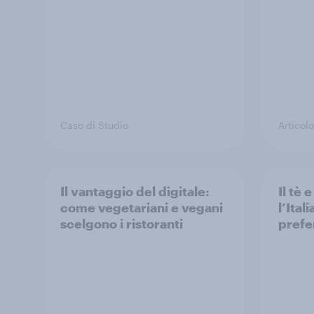
Caso di Studio
Articolo
Il vantaggio del digitale:
Il tè 
come vegetariani e vegani
l’Ital
scelgono i ristoranti
prefe