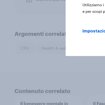
Utilizziamo i
e per scopi p
Impostazio
Argomenti correlati
CPG
Health & wellness
Leisure 
Contenuto correlato
Il benessere mentale in
Il Fas