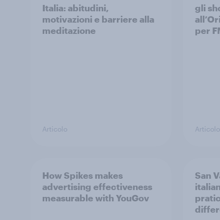
Italia: abitudini,
gli s
motivazioni e barriere alla
all’Or
meditazione
per F
Articolo
Articolo
How Spikes makes
San V
advertising effectiveness
italia
measurable with YouGov
prati
diffe