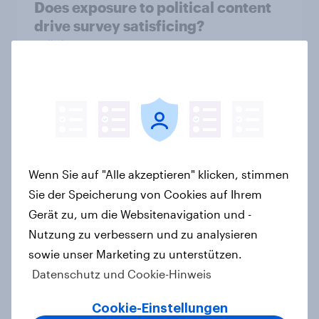
Does exposure to political content
drive survey satisficing?
Artikel
Comparing slider scales to
textboxes for survey responses
Artikel
Wenn Sie auf "Alle akzeptieren" klicken, stimmen
Sie der Speicherung von Cookies auf Ihrem
Gerät zu, um die Websitenavigation und -
Exploring alternatives to Likert
Nutzung zu verbessern und zu analysieren
scale survey questions
sowie unser Marketing zu unterstützen.
Artikel
Datenschutz und Cookie-Hinweis
Cookie-Einstellungen