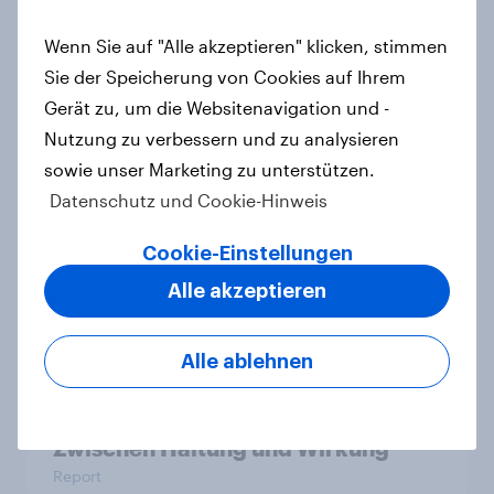
KI-Assistenten etablieren sich als
Wenn Sie auf "Alle akzeptieren" klicken, stimmen
zweithäufigste Informationsquelle
Sie der Speicherung von Cookies auf Ihrem
in Deutschland – Suchmaschinen
Gerät zu, um die Websitenavigation und -
weiterhin führend
Nutzung zu verbessern und zu analysieren
Artikel
sowie unser Marketing zu unterstützen.
Datenschutz und Cookie-Hinweis
CHECK24 Reisen ist YouGovs
Cookie-Einstellungen
Biggest Buzz Mover im Juni 2026
Alle akzeptieren
Artikel
Alle ablehnen
Marken im Pride-Check 2026:
Zwischen Haltung und Wirkung
Report