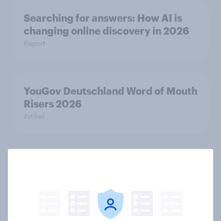
Searching for answers: How AI is
changing online discovery in 2026
Report
YouGov Deutschland Word of Mouth
Risers 2026
Artikel
YouGov Deutschland Advertiser des
Monats 2026
Artikel