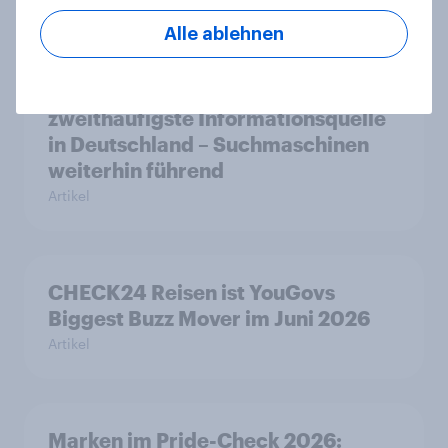
Alle ablehnen
KI-Assistenten etablieren sich als
zweithäufigste Informationsquelle
in Deutschland – Suchmaschinen
weiterhin führend
Artikel
CHECK24 Reisen ist YouGovs
Biggest Buzz Mover im Juni 2026
Artikel
Marken im Pride-Check 2026: