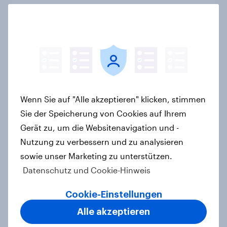
Neue Studie zur Web-Suche in
Deutschland: KI-Assistenten sind
wichtiger ergänzender Suchkanal,
doch Suchmaschinen bleiben
führend
Artikel
Wenn Sie auf "Alle akzeptieren" klicken, stimmen
Sie der Speicherung von Cookies auf Ihrem
Warum KI-Workflows verlässliche
Gerät zu, um die Websitenavigation und -
menschliche Daten benötigen
Nutzung zu verbessern und zu analysieren
Artikel
sowie unser Marketing zu unterstützen.
Datenschutz und Cookie-Hinweis
Cookie-Einstellungen
Searching for answers: How AI is
changing online discovery in 2026
Alle akzeptieren
Report