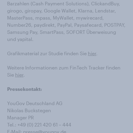
Barzahlen (Cash Payment Solutions), ClickandBuy,
girogo, giropay, Google Wallet, Klarna, Lendstar,
MasterPass, mpass, MyWallet, mywirecard,
Number26, paydirekt, PayPal, Paysafecard, POSTPAY,
Samsung Pay, SmartPass, SOFORT Überweisung
und yapital.
Grafikmaterial zur Studie finden Sie
hier
.
Weitere Informationen zum FinTech Tracker finden
Sie
hier
.
Pressekontakt:
YouGov Deutschland AG
Nikolas Buckstegen
Manager PR
Tel.: +49 (0) 221 420 61 – 444
E-Mail:
presse@yougov.de