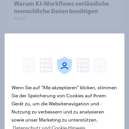
Warum KI-Workflows verlässliche
menschliche Daten benötigen
Artikel
Searching for answers: How AI is
changing online discovery in 2026
Report
Wenn Sie auf "Alle akzeptieren" klicken, stimmen
KI-Assistenten etablieren sich als
Sie der Speicherung von Cookies auf Ihrem
zweithäufigste Informationsquelle
in Deutschland – Suchmaschinen
Gerät zu, um die Websitenavigation und -
weiterhin führend
Nutzung zu verbessern und zu analysieren
Artikel
sowie unser Marketing zu unterstützen.
Datenschutz und Cookie-Hinweis