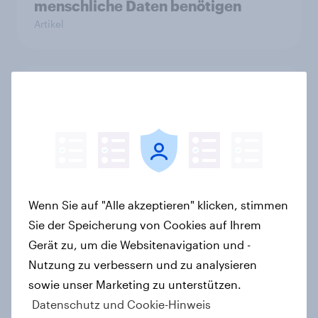
menschliche Daten benötigen
Artikel
Searching for answers: How AI is
changing online discovery in 2026
Report
KI-Assistenten etablieren sich als
Wenn Sie auf "Alle akzeptieren" klicken, stimmen
zweithäufigste Informationsquelle
Sie der Speicherung von Cookies auf Ihrem
in Deutschland – Suchmaschinen
Gerät zu, um die Websitenavigation und -
weiterhin führend
Nutzung zu verbessern und zu analysieren
Artikel
sowie unser Marketing zu unterstützen.
Datenschutz und Cookie-Hinweis