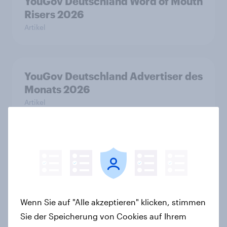
YouGov Deutschland Word of Mouth
Risers 2026
Artikel
YouGov Deutschland Advertiser des
Monats 2026
Artikel
KI-Assistenten etablieren sich als
zweithäufigste Informationsquelle
in Deutschland – Suchmaschinen
weiterhin führend
Wenn Sie auf "Alle akzeptieren" klicken, stimmen
Artikel
Sie der Speicherung von Cookies auf Ihrem