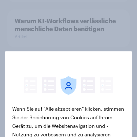
Warum KI-Workflows verlässliche
menschliche Daten benötigen
Artikel
Searching for answers: How AI is
changing online discovery in 2026
Report
Wenn Sie auf "Alle akzeptieren" klicken, stimmen
YouGov Deutschland Word of Mouth
Sie der Speicherung von Cookies auf Ihrem
Risers 2026
Gerät zu, um die Websitenavigation und -
Artikel
Nutzung zu verbessern und zu analysieren