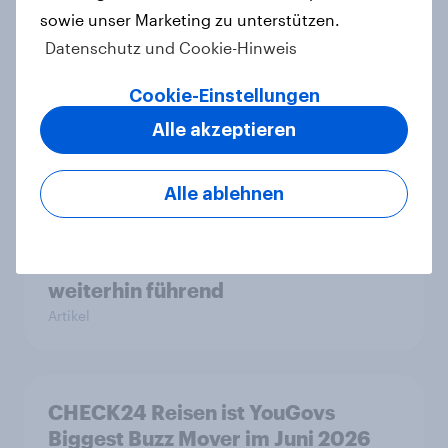
sowie unser Marketing zu unterstützen.
Datenschutz und Cookie-Hinweis
YouGov Deutschland Advertiser des
Monats 2026
Cookie-Einstellungen
Artikel
Alle akzeptieren
Alle ablehnen
KI-Assistenten etablieren sich als
zweithäufigste Informationsquelle
in Deutschland – Suchmaschinen
weiterhin führend
Artikel
CHECK24 Reisen ist YouGovs
Biggest Buzz Mover im Juni 2026