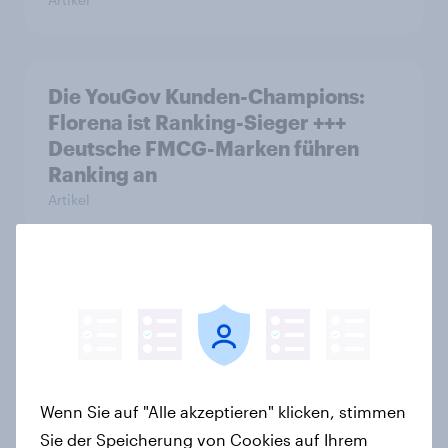
Die YouGov Kunden-Champions:
Florena ist Ranking-Sieger +++
Deutsche FMCG-Marken führen
Ranking an
Artikel
Wikipedia und CHECK24 Reisen
sind aktuelle Biggest Buzz Mover
von YouGov
Artikel
Wenn Sie auf "Alle akzeptieren" klicken, stimmen
Sie der Speicherung von Cookies auf Ihrem