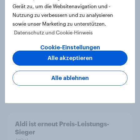
Gerät zu, um die Websitenavigation und -
adidas ist 2025 weltweit beste
deutsche Marke – Image in Saudi-
Nutzung zu verbessern und zu analysieren
Arabien und Vereinigten
sowie unser Marketing zu unterstützen.
Arabischen Emiraten am besten
Datenschutz und Cookie-Hinweis
Artikel
Cookie-Einstellungen
Alle akzeptieren
WhatsApp überholt Samsung in
YouGovs Best Brand Rankings 2026
Alle ablehnen
+++ adidas beste deutsche Marke
Artikel
Aldi ist erneut Preis-Leistungs-
Sieger
Artikel