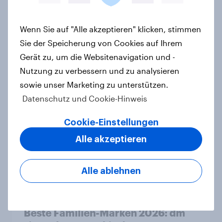
Risers 2026
Artikel
Wenn Sie auf "Alle akzeptieren" klicken, stimmen
Sie der Speicherung von Cookies auf Ihrem
Gerät zu, um die Websitenavigation und -
YouGov Deutschland Advertiser des
Nutzung zu verbessern und zu analysieren
Monats 2026
sowie unser Marketing zu unterstützen.
Artikel
Datenschutz und Cookie-Hinweis
Cookie-Einstellungen
CHECK24 Reisen ist YouGovs
Alle akzeptieren
Biggest Buzz Mover im Juni 2026
Artikel
Alle ablehnen
Beste Familien-Marken 2026: dm