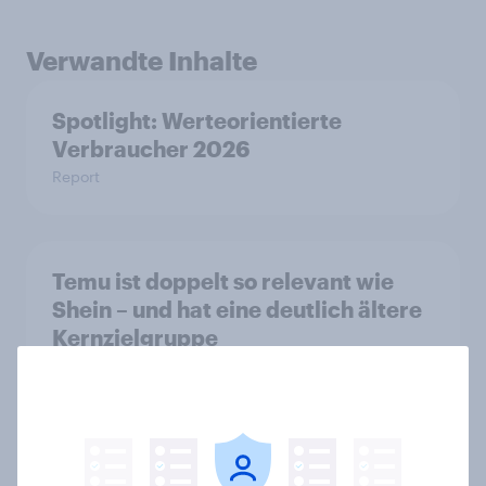
Verwandte Inhalte
Spotlight: Werteorientierte
Verbraucher 2026
Report
Temu ist doppelt so relevant wie
Shein – und hat eine deutlich ältere
Kernzielgruppe
Artikel
YouGov Deutschland Word of Mouth