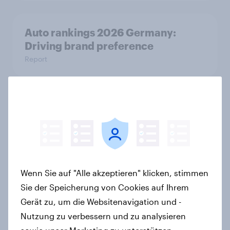
Auto rankings 2026 Germany:
Driving brand preference
Report
Mehr als Fußball: Warum die WM
2026 für Marken jetzt schon
entscheidend ist
Artikel
Wenn Sie auf "Alle akzeptieren" klicken, stimmen
Sie der Speicherung von Cookies auf Ihrem
Mobilfunk-Anbieter fraenk
Gerät zu, um die Websitenavigation und -
überzeugt erstmalig mit höchster
Nutzung zu verbessern und zu analysieren
Kundenzufriedenheit