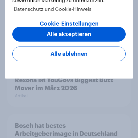
sowie unser Marketing zu unterstützen.
Artikel
Datenschutz und Cookie-Hinweis
Cookie-Einstellungen
Kundenzufriedenheits-Ranking
Alle akzeptieren
2026
Report
Alle ablehnen
Rexona ist YouGovs Biggest Buzz
Mover im März 2026
Artikel
Bosch hat bestes
Arbeitgeberimage in Deutschland –