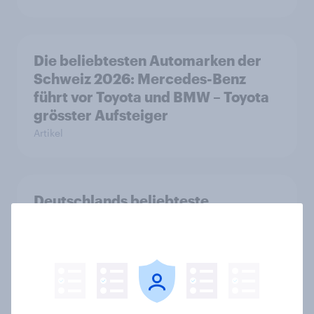
Die beliebtesten Automarken der
Schweiz 2026: Mercedes-Benz
führt vor Toyota und BMW – Toyota
grösster Aufsteiger
Artikel
Deutschlands beliebteste
Automarken 2026: Audi führt vor
BMW und Mercedes-Benz – BYD
größter Aufsteiger
Artikel