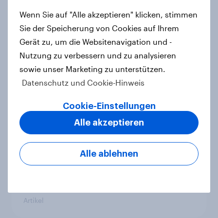
Wenn Sie auf "Alle akzeptieren" klicken, stimmen
Auto rankings 2026 Germany:
Sie der Speicherung von Cookies auf Ihrem
Driving brand preference
Gerät zu, um die Websitenavigation und -
Report
Nutzung zu verbessern und zu analysieren
sowie unser Marketing zu unterstützen.
Datenschutz und Cookie-Hinweis
Jeder zweite Deutsche ist Mitglied
bei PAYBACK
Cookie-Einstellungen
Artikel
Alle akzeptieren
Alle ablehnen
Mobilfunk-Anbieter fraenk
überzeugt erstmalig mit höchster
Kundenzufriedenheit
Artikel