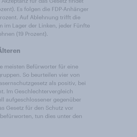
 Akzeptanz für das Gesetz findet
zent). Es folgen die FDP-Anhänger
ozent. Auf Ablehnung trifft die
m im Lager der Linken, jeder Fünfte
hnen (19 Prozent).
Älteren
ie meisten Befürworter für eine
gruppen. So beurteilen vier von
sernschutzgesetz als positiv, bei
nt. Im Geschlechtervergleich
iell aufgeschlossener gegenüber
as Gesetz für den Schutz vor
befürworten, tun dies unter den