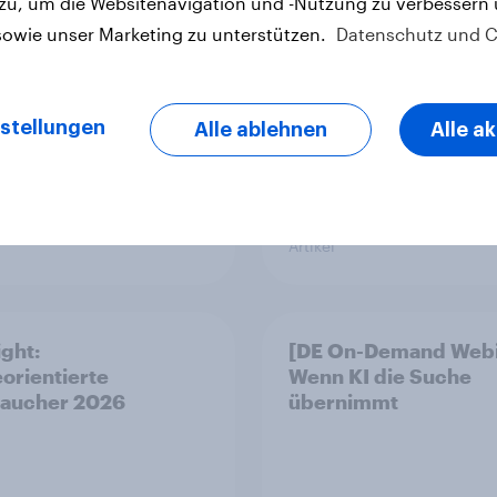
 zu, um die Websitenavigation und -Nutzung zu verbessern
ersicherung
Anlageprodukt aus?
sowie unser Marketing zu unterstützen.
Datenschutz und C
stellungen
Alle ablehnen
Alle a
Artikel
ight:
[DE On-Demand Webi
orientierte
Wenn KI die Suche
raucher 2026
übernimmt