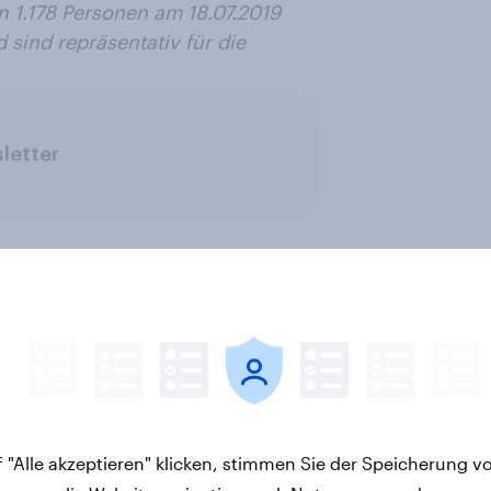
 1.178 Personen am 18.07.2019
 sind repräsentativ für die
letter
ehrheit deutscher
ETF-Boom in Deutsch
e- und
Wie gut kennen sich
 "Alle akzeptieren" klicken, stimmen Sie der Speicherung v
nbesitzer hat keine
Verbraucher mit de