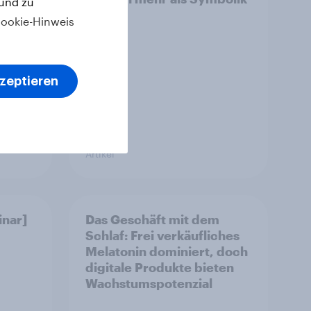
 und zu
ookie-Hinweis
kzeptieren
Artikel
nar]
Das Geschäft mit dem
Schlaf: Frei verkäufliches
Melatonin dominiert, doch
digitale Produkte bieten
Wachstumspotenzial