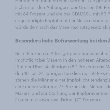
Herdenimmunität erreicht werden. Die größte
sich unter den Anhängern der Grünen (86 Pro
mit 84 Prozent und die der CDU/CSU mit 83 Pr
angekündigte Impfpflicht bei Masern vor alle
würde demnach das Masernschutzgesetz able
Besonders hohe Befürwortung bei den 
Beim Blick in die Altersgruppen finden sich d
Impfpflicht bei Masern in den höheren Alters
fünf der Über-55-Jährigen (80 Prozent) das Ma
den 18- bis 24-Jährigen tun dies nur 58 Proze
stehen die Männer einer Impfpflicht tendenz
als Frauen: während 77 Prozent der Männer d
Masern und zur Stärkung der Impfprävention 
Frauen nur etwa zwei Drittel (70 Prozent).