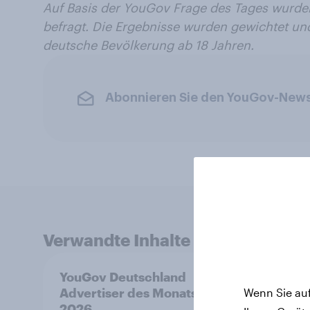
Auf Basis der YouGov Frage des Tages wurden
befragt. Die Ergebnisse wurden gewichtet und
deutsche Bevölkerung ab 18 Jahren.
Abonnieren Sie den YouGov-News
Verwandte Inhalte
YouGov Deutschland
Die M
Advertiser des Monats
Hund
Wenn Sie auf
2026
Katze