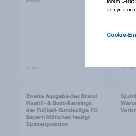
Ihrem Gerät
Tierv
analysieren 
Cookie-Ein
Artikel
Artikel
Zweite Ausgabe des Brand
Spotl
Health- & Buzz-Rankings
Werte
der Fußball-Bundesliga: FC
Verb
Bayern München festigt
Spitzenposition