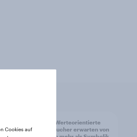
land:
Pride: Werteorientierte
Verbraucher erwarten von
on Cookies auf
m
Marken mehr als Symbolik