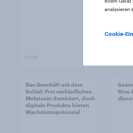
Ihrem Gerät
analysieren 
Cookie-Ein
Artikel
Artikel
Das Geschäft mit dem
Searc
Schlaf: Frei verkäufliches
How A
Melatonin dominiert, doch
disco
digitale Produkte bieten
Wachstumspotenzial