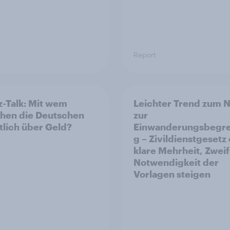
Report
z-Talk: Mit wem
Leichter Trend zum N
hen die Deutschen
zur
tlich über Geld?
Einwanderungsbegr
g – Zivildienstgesetz
klare Mehrheit, Zweif
Notwendigkeit der
Vorlagen steigen