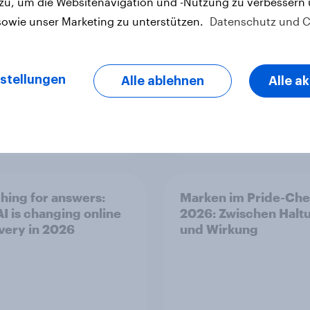
 zu, um die Websitenavigation und -Nutzung zu verbessern
sowie unser Marketing zu unterstützen.
Datenschutz und C
stellungen
Alle ablehnen
Alle a
Report
hing for answers:
Marken im Pride-Ch
I is changing online
2026: Zwischen Halt
very in 2026
und Wirkung