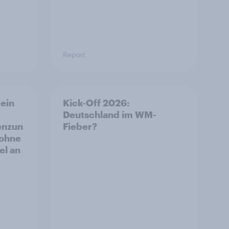
Report
ein
Kick-Off 2026:
Deutschland im WM-
enzun
Fieber?
 ohne
el an