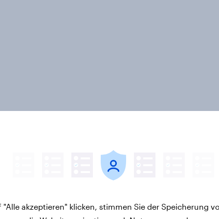
: Werteorientierte
Spotlight:
aucher erwarten von
Werteorientierte
n mehr als Symbolik
Verbraucher 2026
 "Alle akzeptieren" klicken, stimmen Sie der Speicherung v