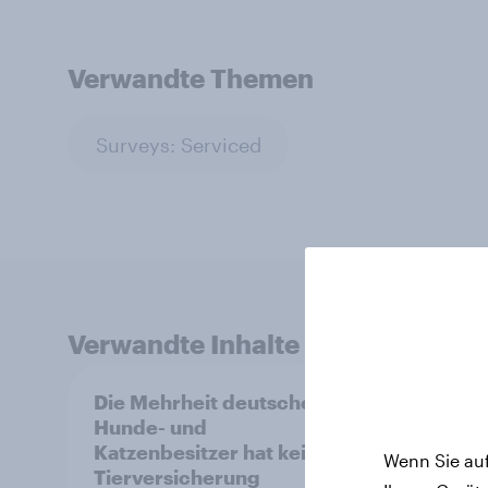
Verwandte Themen
Surveys: Serviced
Verwandte Inhalte
Die Mehrheit deutscher
Pride
Hunde- und
Verbr
Katzenbesitzer hat keine
Marke
Wenn Sie auf
Tierversicherung