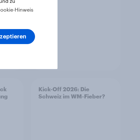
 und zu
ookie-Hinweis
kzeptieren
Artikel
eck
Kick-Off 2026: Die
ung
Schweiz im WM-Fieber?​