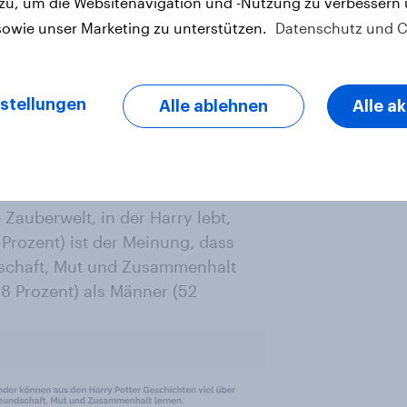
 zu, um die Websitenavigation und -Nutzung zu verbessern
sowie unser Marketing zu unterstützen.
Datenschutz und C
stellungen
Alle ablehnen
Alle a
Welt faszinierend
 Zauberwelt, in der Harry lebt,
 Prozent) ist der Meinung, dass
dschaft, Mut und Zusammenhalt
8 Prozent) als Männer (52