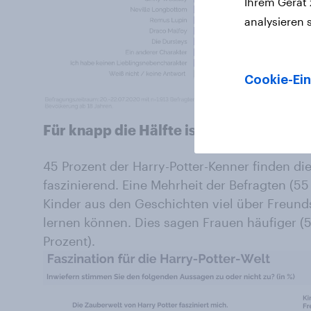
Ihrem Gerät
analysieren 
Cookie-Ein
Für knapp die Hälfte ist Harry Potters 
45 Prozent der Harry-Potter-Kenner finden die
faszinierend. Eine Mehrheit der Befragten (55
Kinder aus den Geschichten viel über Freun
lernen können. Dies sagen Frauen häufiger (5
Prozent).