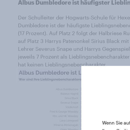
Albus Dumbledore ist häufigster Liebl
Der Schulleiter der Hogwarts-Schule für Hexe
Dumbledore ist der häufigste Lieblingsneben
(17 Prozent). Auf Platz 2 folgt der Halbriese 
auf Platz 3 Harrys Patenonkel Sirius Black mi
Lehrer Severus Snape und Harrys Gegenspie
jeweils 7 Prozent als Lieblingsnebencharakter
hat keinen Lieblingsnebencharakter.
Wenn Sie auf