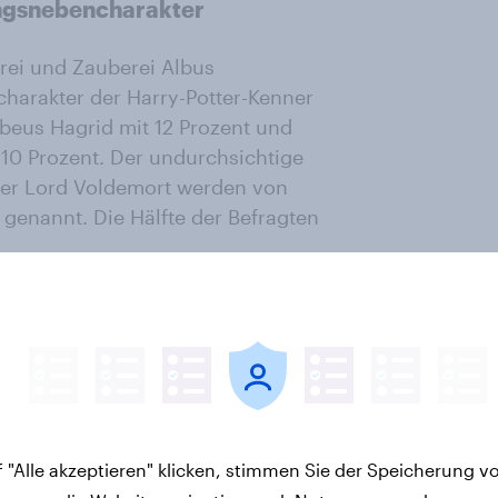
ingsnebencharakter
rei und Zauberei Albus
charakter der Harry-Potter-Kenner
Rubeus Hagrid mit 12 Prozent und
t 10 Prozent. Der undurchsichtige
ler Lord Voldemort werden von
 genannt. Die Hälfte der Befragten
 "Alle akzeptieren" klicken, stimmen Sie der Speicherung v