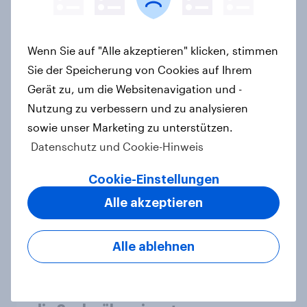
Artikel
Wenn Sie auf "Alle akzeptieren" klicken, stimmen
Pride: Werteorientierte
Sie der Speicherung von Cookies auf Ihrem
Verbraucher erwarten von Marken
Gerät zu, um die Websitenavigation und -
mehr als Symbolik
Nutzung zu verbessern und zu analysieren
Artikel
sowie unser Marketing zu unterstützen.
Datenschutz und Cookie-Hinweis
Cookie-Einstellungen
Spotlight: Werteorientierte
Alle akzeptieren
Verbraucher 2026
Report
Alle ablehnen
[DE On-Demand Webinar] Wenn KI