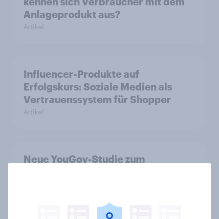
kennen sich Verbraucher mit dem
Anlageprodukt aus?
Artikel
Influencer-Produkte auf
Erfolgskurs: Soziale Medien als
Vertrauenssystem für Shopper
Artikel
Neue YouGov-Studie zum
Bierkonsum in Deutschland – Jeder
Vierte trinkt wöchentlich
alkoholhaltiges Bier, Alkoholfreies
Bier wächst um über 23 Prozent