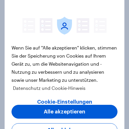
Weltneuheit: Erste skalierte Studie
zeigt Impact von Werbung auf Net
Promoter Score – Apple, Amazon
und Nivea führen NPS-Ranking an
Artikel
Wenn Sie auf "Alle akzeptieren" klicken, stimmen
Sie der Speicherung von Cookies auf Ihrem
Gerät zu, um die Websitenavigation und -
Die Fakten hinter unserem
Nutzung zu verbessern und zu analysieren
Qualitätsversprechen
sowie unser Marketing zu unterstützen.
Artikel
Datenschutz und Cookie-Hinweis
Cookie-Einstellungen
YouGovs Erfolgsbilanz bei
Alle akzeptieren
politischen Wahlen
Artikel