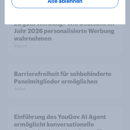
Alle ablehnen
Zu gute Werbung? Wie Deutsche im
Jahr 2026 personalisierte Werbung
wahrnehmen
Report
Barrierefreiheit für sehbehinderte
Panelmitglieder ermöglichen
Artikel
Einführung des YouGov AI Agent
ermöglicht konversationelle