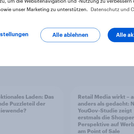
 zu, um die Websitenavigation und -Nutzung zu verbessern
sowie unser Marketing zu unterstützen.
Datenschutz und C
letter
stellungen
Alle ablehnen
Alle a
ektionales Laden: Das
Retail Media wirkt – 
nde Puzzleteil der
anders als gedacht: 
giewende?
YouGov-Studie zeigt
erstmals die Shopper
Perspektive auf Wer
am Point of Sale