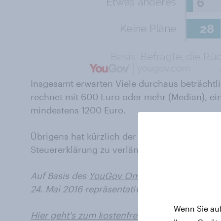
Insgesamt erwarten Viele durchaus beträchtli
rechnet mit 600 Euro oder mehr (Median), ein 
mindestens 1200 Euro.
Übrigens hat kürzlich der Bundestag entschied
Steuererklärung zu verlängern.
Allerdings er
Auf Basis des
YouGov Omnibus
wurden 1211 P
24. Mai 2016 repräsentativ befragt.
Wenn Sie auf
Hier geht's zum kostenfreien Download der 