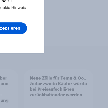
 und zu
ookie-Hinweis
kzeptieren
aber
Neue Zölle für Temu & Co.:
Neue
Jeder zweite Käufer würde
bei Preisaufschlägen
-
zurückhaltender werden
bung