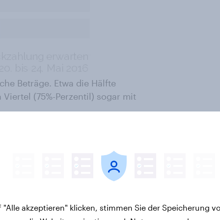
che Beträge. Etwa die Hälfte
Viertel (75%-Perzentil) sogar mit
en, die Frist für die Abgabe der
st ab dem Steuerjahr 2018
.
ersonen im Zeitraum vom 20. bis
 "Alle akzeptieren" klicken, stimmen Sie der Speicherung v
Befragungsergebnisse.