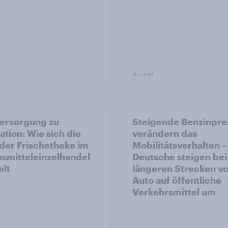
Artikel
ersorgung zu
Steigende Benzinpre
ation: Wie sich die
verändern das
 der Frischetheke im
Mobilitätsverhalten –
smitteleinzelhandel
Deutsche steigen bei
lt
längeren Strecken v
Auto auf öffentliche
Verkehrsmittel um