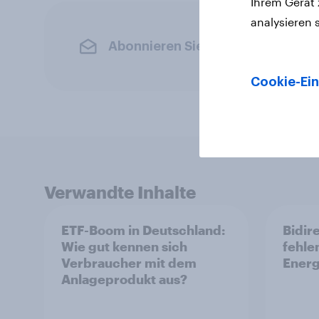
Ihrem Gerät
analysieren 
Abonnieren Sie den YouGov-News
Cookie-Ein
Verwandte Inhalte
ETF-Boom in Deutschland:
Bidir
Wie gut kennen sich
fehle
Verbraucher mit dem
Ener
Anlageprodukt aus?