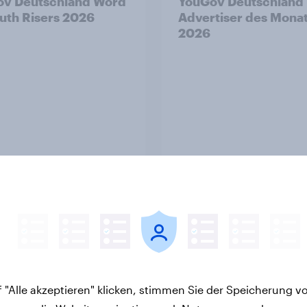
ov Deutschland Word
YouGov Deutschland
uth Risers 2026
Advertiser des Mona
2026
Artikel
n im Pride-Check
Steigende Benzinpre
 Zwischen Haltung
verändern das
Wirkung
Mobilitätsverhalten –
 "Alle akzeptieren" klicken, stimmen Sie der Speicherung v
Deutsche steigen bei