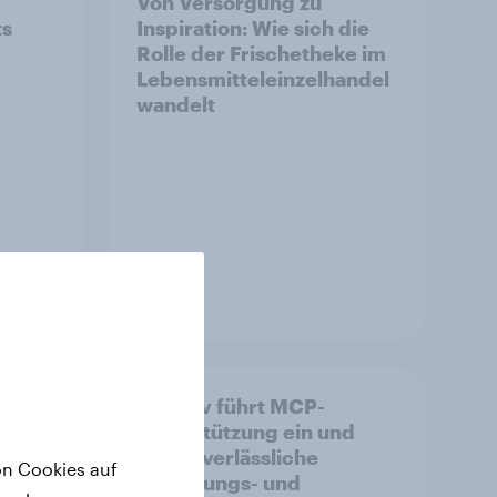
Von Versorgung zu
ts
Inspiration: Wie sich die
Rolle der Frischetheke im
Lebensmitteleinzelhandel
wandelt
Artikel
ise
YouGov führt MCP-
Unterstützung ein und
bringt verlässliche
on Cookies auf
Befragungs- und