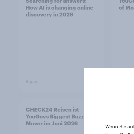
Searching for answers:
YouG
How AI is changing online
of Mo
discovery in 2026
Report
Artikel
CHECK24 Reisen ist
Marke
YouGovs Biggest Buzz
2026:
Mover im Juni 2026
und 
Wenn Sie auf