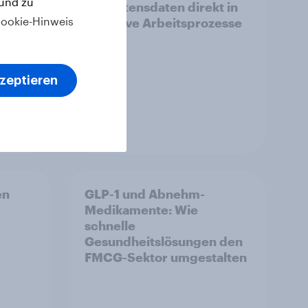
 und zu
om
Verhaltensdaten direkt in
ookie-Hinweis
KI-native Arbeitsprozesse
kzeptieren
Artikel
en
GLP-1 und Abnehm-
Medikamente: Wie
schnelle
Gesundheitslösungen den
FMCG-Sektor umgestalten