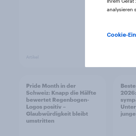
Ihrem Gerät
analysieren 
Cookie-Ein
Artikel
Report
Pride Month in der
Beste
Schweiz: Knapp die Hälfte
2026:
bewertet Regenbogen-
sympa
Logos positiv –
Unte
Glaubwürdigkeit bleibt
junge
umstritten