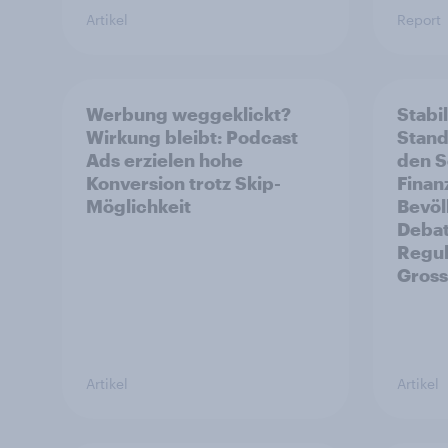
Artikel
Report
Werbung weggeklickt?
Stabil
Wirkung bleibt: Podcast
Stando
Ads erzielen hohe
den S
Konversion trotz Skip-
Finan
Möglichkeit
Bevöl
Debat
Regul
Gross
Artikel
Artikel