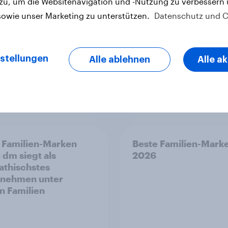
 zu, um die Websitenavigation und -Nutzung zu verbessern
längeren Strecken v
sowie unser Marketing zu unterstützen.
Datenschutz und C
Auto auf öffentliche
Verkehrsmittel um
stellungen
Alle ablehnen
Alle a
Artikel
 Familien-Marken
Beste Familien-Mark
 dm siegt als
2026
thischstes
rnehmen unter
n Familien