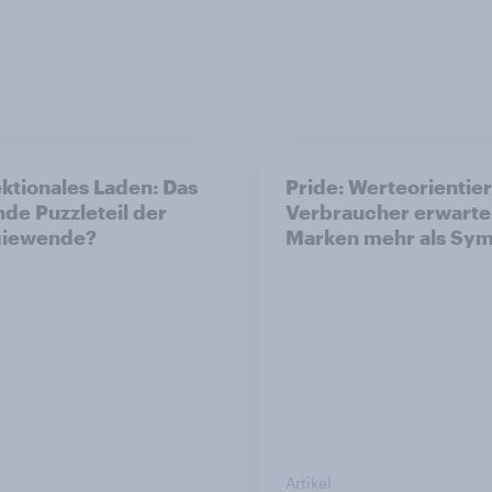
ektionales Laden: Das
Pride: Werteorientie
nde Puzzleteil der
Verbraucher erwarte
giewende?
Marken mehr als Sym
Artikel