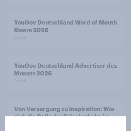
YouGov Deutschland Word of Mouth
Risers 2026
Artikel
YouGov Deutschland Advertiser des
Monats 2026
Artikel
Von Versorgung zu Inspiration: Wie
sich die Rolle der Frischetheke im
Lebensmitteleinzelhandel wandelt