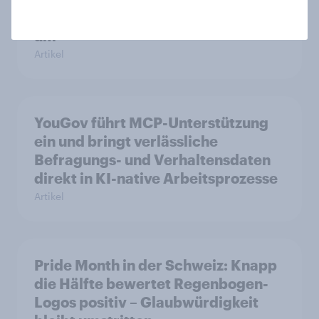
Auto auf öffentliche Verkehrsmittel
um
Artikel
YouGov führt MCP-Unterstützung
ein und bringt verlässliche
Befragungs- und Verhaltensdaten
direkt in KI-native Arbeitsprozesse
Artikel
Pride Month in der Schweiz: Knapp
die Hälfte bewertet Regenbogen-
Logos positiv – Glaubwürdigkeit