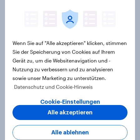
Artikel
CHECK24 Reisen ist YouGovs
Biggest Buzz Mover im Juni 2026
Wenn Sie auf "Alle akzeptieren" klicken, stimmen
Artikel
Sie der Speicherung von Cookies auf Ihrem
Gerät zu, um die Websitenavigation und -
Nutzung zu verbessern und zu analysieren
Marken im Pride-Check 2026:
sowie unser Marketing zu unterstützen.
Zwischen Haltung und Wirkung
Datenschutz und Cookie-Hinweis
Report
Cookie-Einstellungen
Alle akzeptieren
Steigende Benzinpreise verändern
das Mobilitätsverhalten – Deutsche
Alle ablehnen
steigen bei längeren Strecken vom