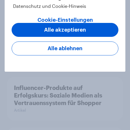
in Österreich
Datenschutz und Cookie-Hinweis
Artikel
Cookie-Einstellungen
Alle akzeptieren
Bidirektionales Laden: Das
fehlende Puzzleteil der
Alle ablehnen
Energiewende?
Artikel
Influencer-Produkte auf
Erfolgskurs: Soziale Medien als
Vertrauenssystem für Shopper
Artikel