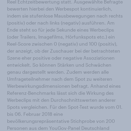
Reel Echtzeitbewertung statt. Ausgewählte Befragte
bewerten hierbei den Werbespot kontinuierlich,
indem sie stufenlose Mausbewegungen nach rechts
(positiv) oder nach links (negativ) ausführen. Am
Ende steht so für jede Sekunde eines Werbeclips
(oder Trailers, Imagefilms, Hörfunkspots etc.) ein
Reel-Score zwischen 0 (negativ) und 100 (positiv),
der anzeigt, ob der Zuschauer bei der betrachteten
Szene eher positive oder negative Assoziationen
entwickelt. So können Stärken und Schwächen
genau dargestellt werden. Zudem werden alle
Umfrageteilnehmer nach dem Spot zu weiteren
Werbewirkungsdimensionen befragt. Anhand eines
Referenz-Benchmarks lässt sich die Wirkung des
Werbeclips mit den Durchschnittswerten anderer
Spots vergleichen. Für den Spot-Test wurde vom 01.
bis 06. Februar 2018 eine
bevölkerungsrepräsentative Stichprobe von 200
Personen aus dem YouGov-Panel Deutschland