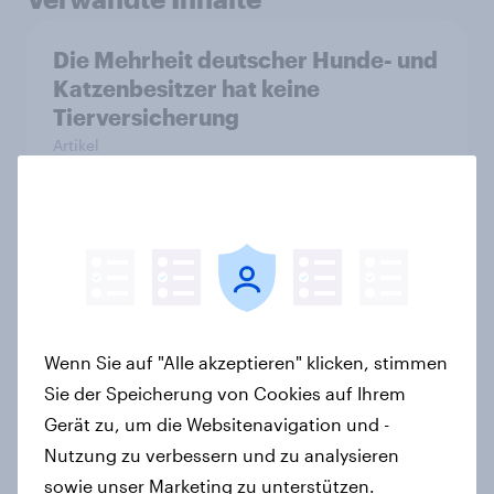
Die Mehrheit deutscher Hunde- und
Katzenbesitzer hat keine
Tierversicherung
Artikel
ETF-Boom in Deutschland: Wie gut
kennen sich Verbraucher mit dem
Anlageprodukt aus?
Artikel
Wenn Sie auf "Alle akzeptieren" klicken, stimmen
Sie der Speicherung von Cookies auf Ihrem
Gerät zu, um die Websitenavigation und -
Mehr Genuss, weniger Alkohol:
Nutzung zu verbessern und zu analysieren
Alkoholfreies Bier treibt den Markt
sowie unser Marketing zu unterstützen.