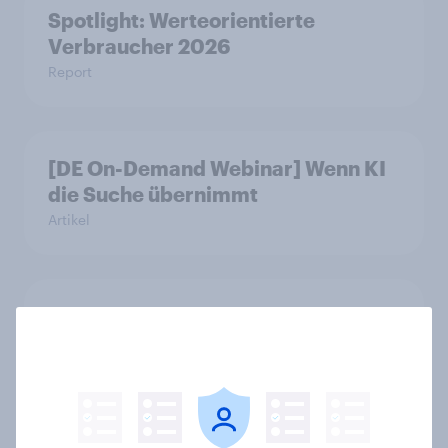
Spotlight: Werteorientierte
Verbraucher 2026
Report
[DE On-Demand Webinar] Wenn KI
die Suche übernimmt
Artikel
Das Geschäft mit dem Schlaf: Frei
verkäufliches Melatonin dominiert,
doch digitale Produkte bieten
Wachstumspotenzial
Artikel