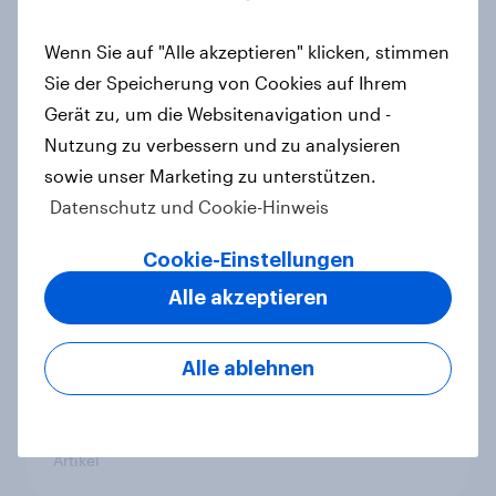
Wenn Sie auf "Alle akzeptieren" klicken, stimmen
Searching for answers: How AI is
Sie der Speicherung von Cookies auf Ihrem
changing online discovery in 2026
Gerät zu, um die Websitenavigation und -
Report
Nutzung zu verbessern und zu analysieren
sowie unser Marketing zu unterstützen.
Datenschutz und Cookie-Hinweis
Marken im Pride-Check 2026:
Cookie-Einstellungen
Zwischen Haltung und Wirkung
Report
Alle akzeptieren
Alle ablehnen
"High Protein" ist vom Fitness- zum
Massenmarkt geworden
Artikel