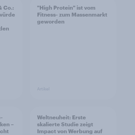
& Co.:
"High Protein" ist vom
 würde
Fitness- zum Massenmarkt
geworden
rden
Artikel
-
Weltneuheit: Erste
ken –
skalierte Studie zeigt
icht
Impact von Werbung auf