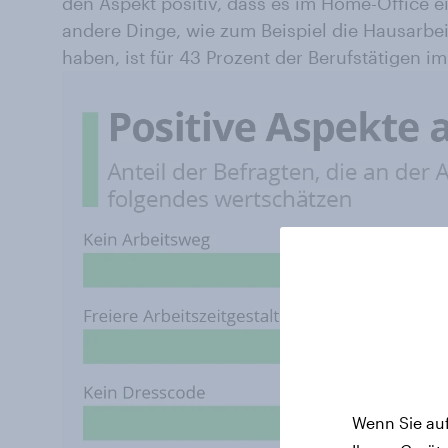
den Aspekt positiv, dass es im Home-Office ei
andere Dinge, wie zum Beispiel die Hausarbei
haben, ist für 43 Prozent der Berufstätigen i
Wenn Sie auf