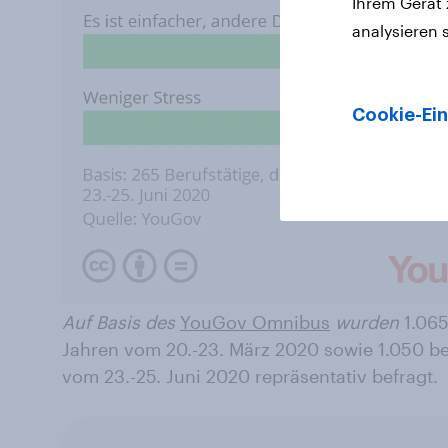
Ihrem Gerät
analysieren 
Cookie-Ein
Auf Basis des
YouGov Omnibus
wurden
1.065
Jahren vom 20.-23. März 2020 sowie 1.050 be
vom 23.-25. Juni 2020 repräsentativ befragt.