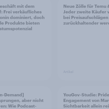
eschäft mit dem
Neue Zölle für Temu 
f: Frei verkäufliches
Jeder zweite Käufer
onin dominiert, doch
bei Preisaufschlägen
ale Produkte bieten
zurückhaltender we
tumspotenzial
Artikel
On-Demand]
YouGov-Studie: Pride
prungen, aber nicht
Engagement von Mar
ren: Wie Podcast-
Sichtbarkeit allein re