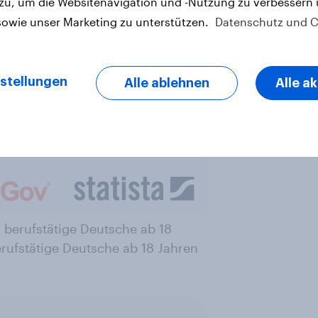
 zu, um die Websitenavigation und -Nutzung zu verbessern
sowie unser Marketing zu unterstützen.
Datenschutz und C
stellungen
Alle ablehnen
Alle a
 berufstätige Deutsche ab 18
rufstätige Deutsche ab 18 Jahren