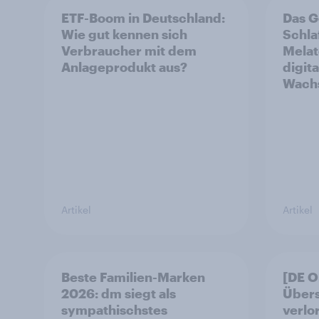
ETF-Boom in Deutschland:
Das G
Wie gut kennen sich
Schla
Verbraucher mit dem
Melat
Anlageprodukt aus?
digit
Wachs
Artikel
Artikel
Beste Familien-Marken
[DE 
2026: dm siegt als
Übers
sympathischstes
verlo