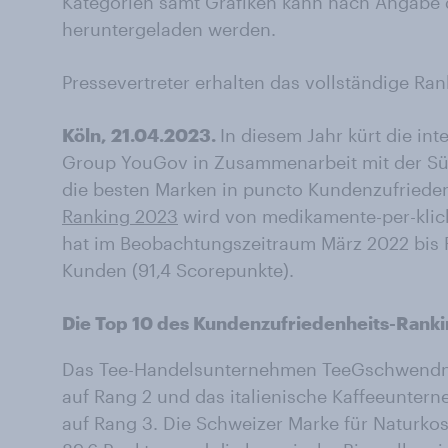
Kategorien samt Grafiken kann nach Angabe 
heruntergeladen werden.
Pressevertreter erhalten das vollständige Ra
Köln, 21.04.2023.
In diesem Jahr kürt die int
Group YouGov in Zusammenarbeit mit der Sü
die besten Marken in puncto Kundenzufriede
Ranking 2023
wird von medikamente-per-klick
hat im Beobachtungszeitraum März 2022 bis 
Kunden (91,4 Scorepunkte).
Die Top 10 des Kundenzufriedenheits-Rank
Das Tee-Handelsunternehmen TeeGschwendner 
auf Rang 2 und das italienische Kaffeeunter
auf Rang 3. Die Schweizer Marke für Naturko