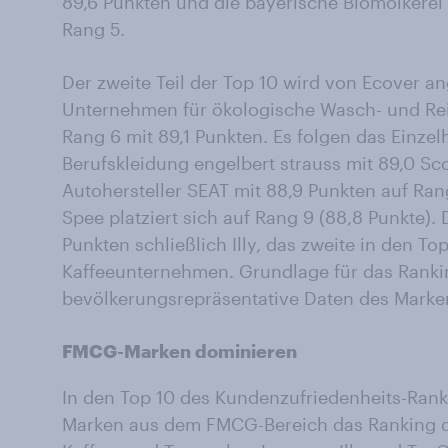
89,6 Punkten und die bayerische Biomolkerei
Rang 5.
Der zweite Teil der Top 10 wird von Ecover an
Unternehmen für ökologische Wasch- und Rein
Rang 6 mit 89,1 Punkten. Es folgen das Einz
Berufskleidung engelbert strauss mit 89,0 Sc
Autohersteller SEAT mit 88,9 Punkten auf Ra
Spee platziert sich auf Rang 9 (88,8 Punkte).
Punkten schließlich Illy, das zweite in den Top
Kaffeeunternehmen. Grundlage für das Ranki
bevölkerungsrepräsentative Daten des Mark
FMCG-Marken dominieren
In den Top 10 des Kundenzufriedenheits-Ranki
Marken aus dem FMCG-Bereich das Ranking d