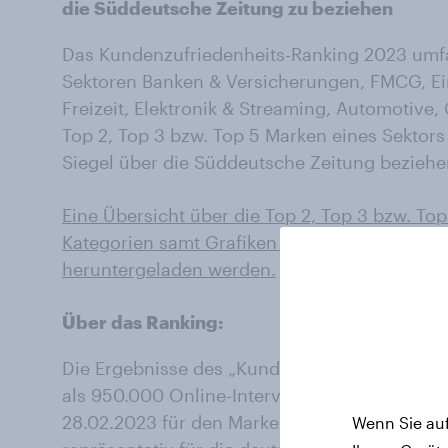
die Süddeutsche Zeitung zu beziehen
Das Kundenzufriedenheits-Ranking 2023 umfa
Sektoren Banken & Versicherungen, FMCG, Ein
Freizeit, Elektronik & Streaming, Automotive,
Top 2, Top 3 bzw. Top 5 Marken eines Sektor
Siegel über die Süddeutsche Zeitung beziehe
Eine Übersicht über die Top 2, Top 3 bzw. Top
Kategorien samt Grafiken kann nach Angabe d
heruntergeladen werden.
Über das Ranking:
Die Ergebnisse des „Kundenzufriedenheits-R
als 950.000 Online-Interviews, die YouGov i
28.02.2023 für den Markenperformance-Trac
Wenn Sie auf