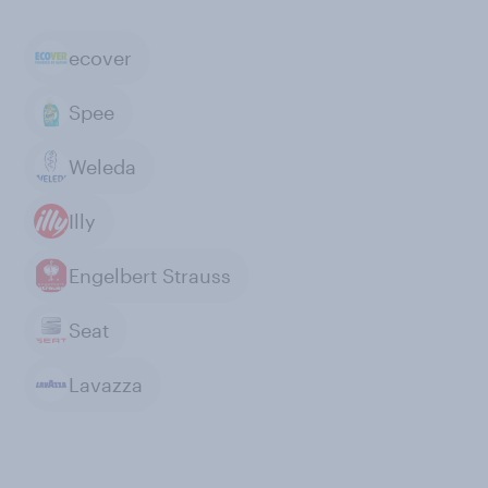
ecover
Spee
Weleda
Illy
Engelbert Strauss
Seat
Lavazza