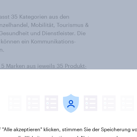
sst 35 Kategorien aus den
zelhandel, Mobilität, Tourismus &
 Gesundheit und Dienstleister. Die
s können ein Kommunikations-
n.
 5 Marken aus jeweils 35 Produkt-
er Kontaktdaten hier kostenlos
ankings“ 2023 basieren auf mehr
m Zeitraum vom 01.03.2022 bis
ker
YouGov BrandIndex
 "Alle akzeptieren" klicken, stimmen Sie der Speicherung v