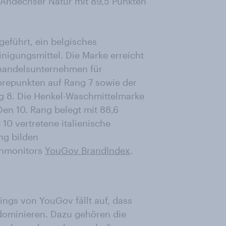
 Andechser Natur mit 89,5 Punkten
geführt, ein belgisches
igungsmittel. Die Marke erreicht
elhandelsunternehmen für
orepunkten auf Rang 7 sowie der
ng 8. Die Henkel-Waschmittelmarke
 Den 10. Rang belegt mit 88,6
 10 vertretene italienische
ng bilden
enmonitors
YouGov BrandIndex
.
ngs von YouGov fällt auf, dass
ominieren. Dazu gehören die